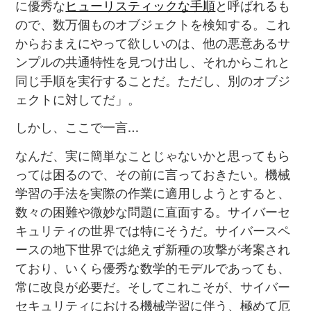
に優秀な
ヒューリスティックな手順
と呼ばれるも
ので、数万個ものオブジェクトを検知する。これ
からおまえにやって欲しいのは、他の悪意あるサ
ンプルの共通特性を見つけ出し、それからこれと
同じ手順を実行することだ。ただし、別のオブジ
ェクトに対してだ」。
しかし、ここで一言…
なんだ、実に簡単なことじゃないかと思ってもら
っては困るので、その前に言っておきたい。機械
学習の手法を実際の作業に適用しようとすると、
数々の困難や微妙な問題に直面する。サイバーセ
キュリティの世界では特にそうだ。サイバースペ
ースの地下世界では絶えず新種の攻撃が考案され
ており、いくら優秀な数学的モデルであっても、
常に改良が必要だ。そしてこれこそが、サイバー
セキュリティにおける機械学習に伴う、極めて厄