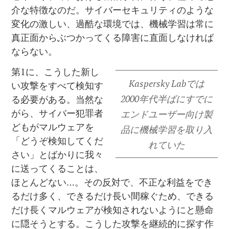
介な特徴なのだ。サイバーセキュリティのような
変化の激しい、過酷な環境では、機械学習は常に
真正面からぶつかってくる障害に直面しなければ
ならない。
第1に、こうした新し
Kaspersky Labでは
い攻撃をすべて検知す
2000年代半ばにすでに
る必要がある。当然な
がら、サイバー犯罪者
エンドユーザー向け製
どもがマルウェアを
品に機械学習を取り入
「どうぞ検知してくだ
れていた
さい」とばかりに我々
に送ってくることは、
ほとんどない…。その反対で、不正な利益をでき
るだけ多く、できるだけ長い間稼ぐため、できる
だけ長くマルウェアが検知されないようにと懸命
に隠そうとする。こうした攻撃を継続的に探す作