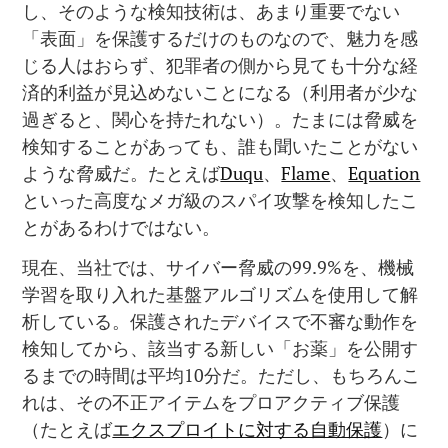
し、そのような検知技術は、あまり重要でない
「表面」を保護するだけのものなので、魅力を感
じる人はおらず、犯罪者の側から見ても十分な経
済的利益が見込めないことになる（利用者が少な
過ぎると、関心を持たれない）。たまには脅威を
検知することがあっても、誰も聞いたことがない
ような脅威だ。たとえば
Duqu
、
Flame
、
Equation
といった高度なメガ級のスパイ攻撃を検知したこ
とがあるわけではない。
現在、当社では、サイバー脅威の99.9%を、機械
学習を取り入れた基盤アルゴリズムを使用して解
析している。保護されたデバイスで不審な動作を
検知してから、該当する新しい「お薬」を公開す
るまでの時間は平均10分だ。ただし、もちろんこ
れは、その不正アイテムをプロアクティブ保護
（たとえば
エクスプロイトに対する自動保護
）に