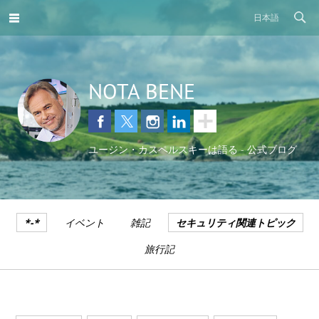
日本語
NOTA BENE
ユージン・カスペルスキーは語る - 公式ブログ
*-*
イベント
雑記
セキュリティ関連トピック
旅行記