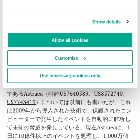
Network（KSN）
（関連する特許と特許出願は17
件）を開発した。KSNは、保護されたコンピュー
ターに接続された高度なインフラを持つクラウド
Show details
技術で、エンドポイントのリソースはほとんど使
用せずに保護品質を向上させる。
Allow all cookies
要するに、KSNはロシアのマトリョーシカのよう
Customize
に、1つの「クラウド」の中にサイバー攻撃と戦
うためのスマートな技術がいくつも入っているも
Use necessary cookies only
のと思えばいい。「対抗」システムや継続的に開
発中の実験モデルも含まれている。その中の1つ
である
Astraea
（特許
US7640589
、
US8572740
、
US7743419
）については以前にも書いたが、これ
は2009年から導入された技術で、保護されたコン
ピューターで発生したイベントを自動的に解析し
て未知の脅威を発見している。現在Astraeaは、1
日に10億件以上のイベントを処理し、1,000万個