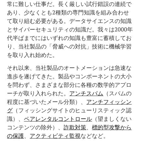
常に難しい仕事だ。長く厳しい試行錯誤の連続で
あり、少なくとも2種類の専門知識を組み合わせ
て取り組む必要がある。データサイエンスの知識
とサイバーセキュリティの知識だ。我々は2000年
代半ばまでにはいずれの知識も豊富に蓄積してお
り、当社製品の「脅威への対抗」技術に機械学習
を取り入れ始めた。
それ以来、当社製品のオートメーションは急速な
進歩を遂げてきた。製品やコンポーネントの大小
を問わず、さまざまな部分に各種の数学的アプロ
ーチが取り入れられた。
アンチスパム
（スパムの
程度に基づいたメール分類）、
アンチフィッシン
グ
（フィッシングサイトのヒューリスティック認
識）、
ペアレンタルコントロール
（望ましくない
コンテンツの除外）、
詐欺対策
、
標的型攻撃から
の保護
、
アクティビティ監視
などなど。