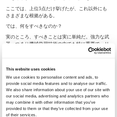
ここでは、上位3点だけ挙げたが、これ以外にも
さまざまな根拠がある。
では、何をすべきなのか？
実のところ、すべきことは実に単純だ。強力な武
器、つまり機械学習技術の中でも特に重要で、リ
ソース使用量の多い技術をすべて、一個人のコン
ピューターよりも遥かに高度な環境に置き、「リ
モート頭脳」を作ることだ！リモート頭脳は、膨
This website uses cookies
大な数のクライアントコンピューターから学習し
We use cookies to personalise content and ads, to
たデータに基づき、迅速かつ正確に攻撃を認識し
provide social media features and to analyse our traffic.
て必要な保護を提供することができる。
We also share information about your use of our site with
ふわふわした小さな「雲」（クラウド）
our social media, advertising and analytics partners who
may combine it with other information that you’ve
というわけで、10年前に我々は、求められている
provided to them or that they’ve collected from your use
「リモート頭脳」たる
Kaspersky Security
of their services.