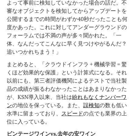
よって事前に検知していなかった場合の話だ。不
審なオブジェクトを検知してからアップデートを
公開するまでの時間がわずか40秒だったことも何
度かあった。これに対してアンダーグラウンドの
フォーラムでは不満の声が多々聞かれた。「一
体、なんだってこんなに早く見つけやがるんだ？
追いつかれちまう！」
まとめると、「クラウドインフラ + 機械学習 = 驚
くほど効果的な保護」という計算式になる。それ
以前にも、第三者評価機関によるテストで当社製
品の成績が振るわなかったことはあまりなかった
が、KSN導入以来、当社は
紛れもなくナンバーワ
ン
の地位を保っている。また、
誤検知
の数も低い
水準に留まっており、
スピード
の点でも業界の上
位に入っている。
ビンテージワイン
vs.
去年の安ワイン