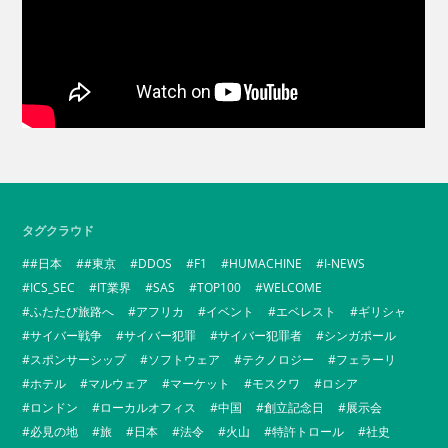
タグクラウド
#日本
#東京
DDOS
F1
HUMACHINE
I-NEWS
ICS_SEC
IT業界
SAS
TOP100
WELCOME
ふたたび旅路へ
アフリカ
イベント
エベレスト
ギリシャ
サイバー戦争
サイバー犯罪
サイバー犯罪者
シンガポール
スポンサーシップ
ソフトウェア
テクノロジー
フェラーリ
ホテル
マルウェア
マーケット
モスクワ
ロシア
ロンドン
ローカルオフィス
中国
創立記念日
展示会
必見の地
旅
日本
法令
火山
特許トロール
社史