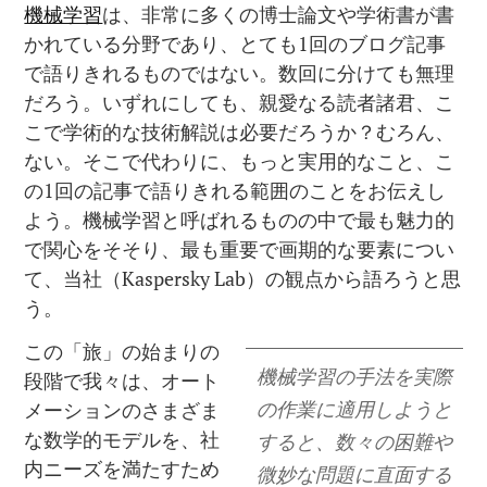
機械学習
は、非常に多くの博士論文や学術書が書
かれている分野であり、とても1回のブログ記事
で語りきれるものではない。数回に分けても無理
だろう。いずれにしても、親愛なる読者諸君、こ
こで学術的な技術解説は必要だろうか？むろん、
ない。そこで代わりに、もっと実用的なこと、こ
の1回の記事で語りきれる範囲のことをお伝えし
よう。機械学習と呼ばれるものの中で最も魅力的
で関心をそそり、最も重要で画期的な要素につい
て、当社（Kaspersky Lab）の観点から語ろうと思
う。
この「旅」の始まりの
機械学習の手法を実際
段階で我々は、オート
の作業に適用しようと
メーションのさまざま
な数学的モデルを、社
すると、数々の困難や
内ニーズを満たすため
微妙な問題に直面する