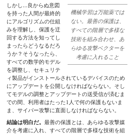
しかし…良からぬ意図
機械学習は万能薬では
を持った人間が最終的
ない。最善の保護は、
にアルゴリズムの仕組
みを理解し、保護を迂
すべての階層で多様な
回する方法を知ってし
技術を組み合わせ、あ
まったらどうなるだろ
らゆる攻撃ベクターを
うか？そうなったら、
考慮に入れること
すべての数学的モデル
を調整し、セキュリテ
ィ製品がインストールされているデバイスのため
にアップデートを公開しなければならない。そし
てモデルの調整とアップデートの送受信が済むま
での間、利用者はたった1人で何の保護もないま
ま、サイバー攻撃に直面しなければならない。
結論は明白だ。
最善の保護とは、あらゆる攻撃媒
介を考慮に入れ、すべての階層で多様な技術を組