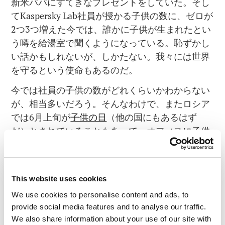
新米パパにすてきなプレゼントをしていた。そし
てKaspersky Lab社員が授かる子供の数に、ゼロが
2つ3つ増えた今では、誰かに子供が生まれたとい
う噂を給湯室で聞くようになっている。恥ずかし
い話かもしれないが、しかたない。我々には世界
を守るという使命もあるのだ。
今では社員の子供の数がどれくらいかわからない
が、相当多いだろう。そんなわけで、またロシア
では6月上旬が
子供の日
（他の国にもあるはず
だ）とされていることもあって、オフィスに子供
たちを招いて盛大なパーティを開いた！200人の
子供たちがパパやママと一緒に出勤して、パパや
ママが平日に通っている場所がどんなところなの
This website uses cookies
かを見て回った。皆で遊び、食事をし、絵を描
We use cookies to personalise content and ads, to
き、トランポリンをして・・・他にも色んなこと
provide social media features and to analyse our traffic.
をやった。
We also share information about your use of our site with