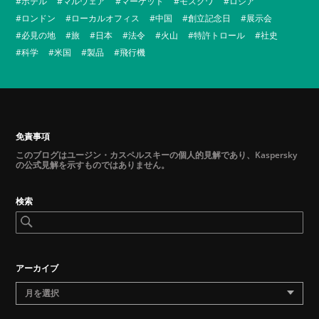
ホテル
マルウェア
マーケット
モスクワ
ロシア
ロンドン
ローカルオフィス
中国
創立記念日
展示会
必見の地
旅
日本
法令
火山
特許トロール
社史
科学
米国
製品
飛行機
免責事項
このブログはユージン・カスペルスキーの個人的見解であり、Kaspersky
の公式見解を示すものではありません。
検索
アーカイブ
月を選択