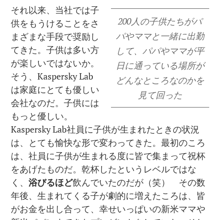
それ以来、当社では子
200人の子供たちがパ
供をもうけることをさ
パやママと一緒に出勤
まざまな手段で奨励し
てきた。子供は多い方
して、パパやママが平
が楽しいではないか。
日に通っている場所が
そう、Kaspersky Lab
どんなところなのかを
は家庭にとても優しい
見て回った
会社なのだ。子供には
もっと優しい。
Kaspersky Lab社員に子供が生まれたときの状況
は、とても愉快な形で変わってきた。最初のころ
は、社員に子供が生まれる度に皆で集まって祝杯
をあげたものだ。乾杯したというレベルではな
く、
浴びるほど
飲んでいたのだが（笑） その数
年後、生まれてくる子が劇的に増えたころは、皆
がお金を出し合って、幸せいっぱいの新米ママや