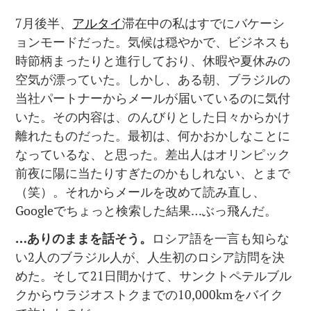
7月後半、
アルタイ
滞在中の私はすでにバケーシ
ョンモードだった。気候は穏やかで、ビジネスも
時節柄まったりと進行しており、休暇や夏休みの
空気が漂っていた。しかし、ある朝、ブラジルの
当社パートナーからメールが届いているのに気付
いた。その内容は、のんびりとした日々からかけ
離れたものだった。最初は、何かおかしなことに
なっているな、と思った。差出人はオリンピック
前夜に陽に当たりすぎたのかもしれない、とまで
（笑）。それからメールを改めて読み直し、
Googleでちょっと検索した結果…ぶっ飛んだ。
…
ありのままを話そう。
ロシア語を一言も知らな
い2人のブラジル人が、人生初のロシア訪問を決
めた。そして21日間かけて、サンクトペテルブル
クからウラジオストクまでの10,000kmをバイク