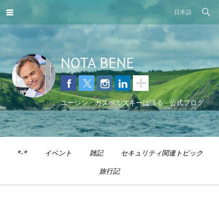
日本語
NOTA BENE
ユージン・カスペルスキーは語る - 公式ブログ
*-*
イベント
雑記
セキュリティ関連トピック
旅行記