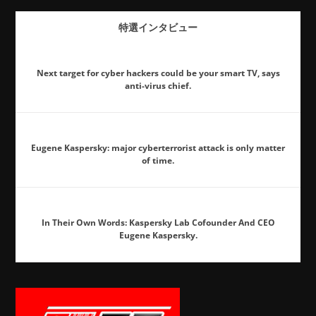
特選インタビュー
Next target for cyber hackers could be your smart TV, says
anti-virus chief.
Eugene Kaspersky: major cyberterrorist attack is only matter
of time.
In Their Own Words: Kaspersky Lab Cofounder And CEO
Eugene Kaspersky.