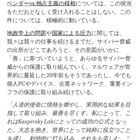
ベンダーvs.独占主義の様相
については、この状況
をただおとなしく受け入れることはしない。この
件については、積極的に動いている。
地政学上の問題
や
国家による圧力
に関しては、
我々は我々の仕事を続けるまでだ。サイバー脅威
の出所がどこであろうと、その意図がいかに
「善」に基づいていようと、あらゆるサイバー脅
威からの保護に取り組んでいく。マルウェアが世
界的に蔓延した20年前もそうであったし、今でも
個人PCやデバイス、企業ネットワーク、重要イン
フラの保護に取り組み続けている。
「人道的使命に情熱を燃やし、実用的な結果を目
指して取り組み、最善を尽くす。私にとって、こ
れはKaspersky Labにとっての成功の公式となっ
た。大志を抱き、世界にとって純粋に役立つこと
を成し、利他的に打ち込み、それをも楽しむ。こ