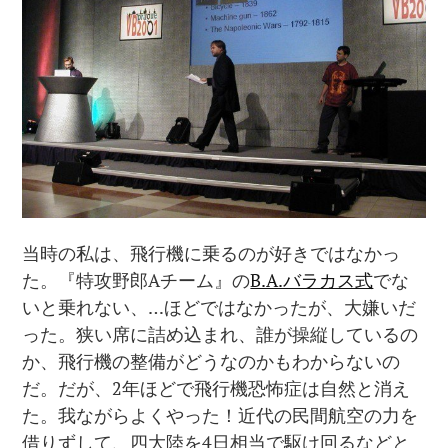
当時の私は、飛行機に乗るのが好きではなかっ
た。『特攻野郎Aチーム』の
B.A.バラカス式
でな
いと乗れない、…ほどではなかったが、大嫌いだ
った。狭い席に詰め込まれ、誰が操縦しているの
か、飛行機の整備がどうなのかもわからないの
だ。だが、2年ほどで飛行機恐怖症は自然と消え
た。我ながらよくやった！近代の民間航空の力を
借りずして、四大陸を4日相当で駆け回るなどと