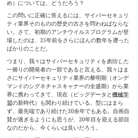
め）については、どうだろう？
この問いに正確に答えるには、サイバーセキュリ
ティ業界そのものの歴史の古さを問わねばならな
い。さて、初期のアンチウイルスプログラムが登
場したのは、25年前をさらにほんの数年を遡った
ばかりのことだ。
つまり、我々はサイバーセキュリティを
創出した
一握りの開発者の一部であると言える。我々はま
さにサイバーセキュリティ業界の黎明期（オンデ
マンドのシグネチャスキャナーの全盛期）から業
界に携わってきて、現在（ビッグデータと
機械学
習
の新時代）も関わり続けている。型にはまら
ず、最先端であり続けた20余年でもある。自画自
賛が過ぎるようにも思うが、20年目を迎える節目
なのだから、今くらいは良いだろう。