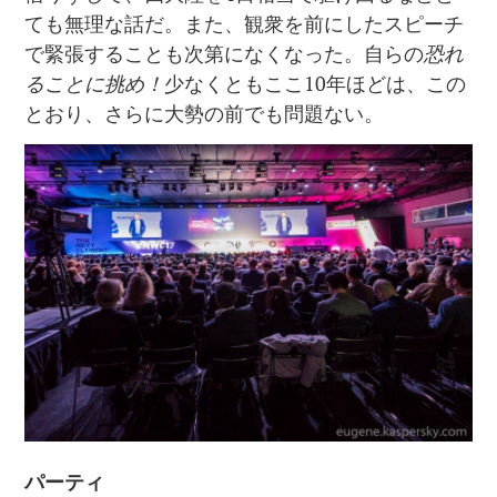
ても無理な話だ。また、観衆を前にしたスピーチ
で緊張することも次第になくなった。自らの
恐れ
ることに挑め！
少なくともここ10年ほどは、この
とおり、さらに大勢の前でも問題ない。
パーティ