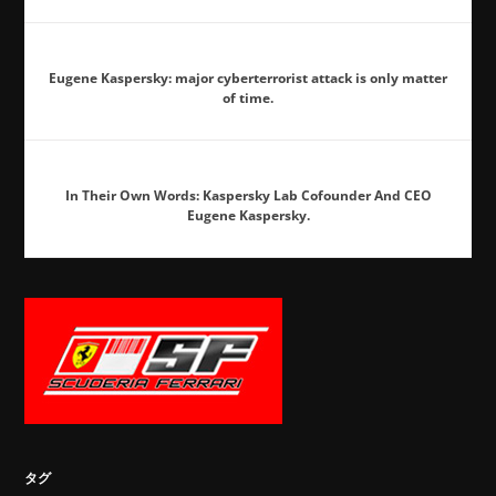
Eugene Kaspersky: major cyberterrorist attack is only matter
of time.
In Their Own Words: Kaspersky Lab Cofounder And CEO
Eugene Kaspersky.
タグ