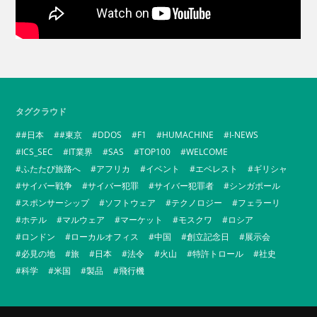
タグクラウド
#日本
#東京
DDOS
F1
HUMACHINE
I-NEWS
ICS_SEC
IT業界
SAS
TOP100
WELCOME
ふたたび旅路へ
アフリカ
イベント
エベレスト
ギリシャ
サイバー戦争
サイバー犯罪
サイバー犯罪者
シンガポール
スポンサーシップ
ソフトウェア
テクノロジー
フェラーリ
ホテル
マルウェア
マーケット
モスクワ
ロシア
ロンドン
ローカルオフィス
中国
創立記念日
展示会
必見の地
旅
日本
法令
火山
特許トロール
社史
科学
米国
製品
飛行機