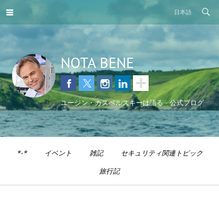
日本語
NOTA BENE
ユージン・カスペルスキーは語る - 公式ブログ
*-*
イベント
雑記
セキュリティ関連トピック
旅行記