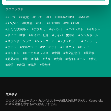
タグクラウド
#日本
#東京
DDOS
F1
HUMACHINE
I-NEWS
ICS_SEC
IT業界
SAS
TOP100
WELCOME
ふたたび旅路へ
アフリカ
イベント
エベレスト
ギリシャ
サイバー戦争
サイバー犯罪
サイバー犯罪者
シンガポール
スポンサーシップ
ソフトウェア
テクノロジー
フェラーリ
ホテル
マルウェア
マーケット
モスクワ
ロシア
ロンドン
ローカルオフィス
中国
創立記念日
展示会
必見の地
旅
日本
法令
火山
特許トロール
社史
科学
米国
製品
飛行機
免責事項
このブログはユージン・カスペルスキーの個人的見解であり、Kaspersky
の公式見解を示すものではありません。