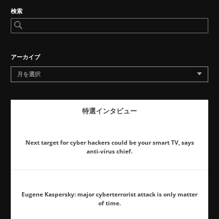
検索
アーカイブ
月を選択
特選インタビュー
Next target for cyber hackers could be your smart TV, says
anti-virus chief.
Eugene Kaspersky: major cyberterrorist attack is only matter
of time.