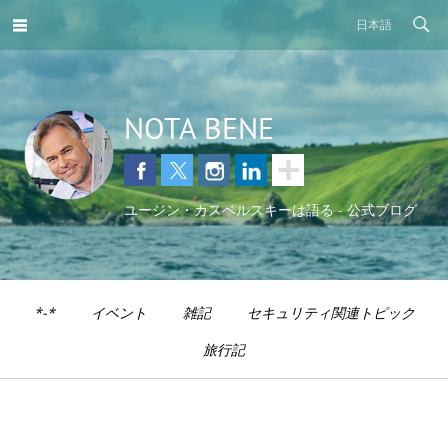
日本語
NOTA BENE
ユージン・カスペルスキーは語る - 公式ブログ
*-*
イベント
雑記
セキュリティ関連トピック
旅行記