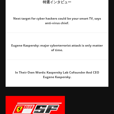
特選インタビュー
Next target for cyber hackers could be your smart TV, says
anti-virus chief.
Eugene Kaspersky: major cyberterrorist attack is only matter
of time.
In Their Own Words: Kaspersky Lab Cofounder And CEO
Eugene Kaspersky.