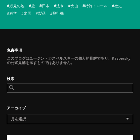
必見の地
旅
日本
法令
火山
特許トロール
社史
科学
米国
製品
飛行機
免責事項
このブログはユージン・カスペルスキーの個人的見解であり、Kaspersky
の公式見解を示すものではありません。
検索
アーカイブ
月を選択