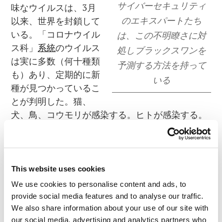
サイバーセキュリティ
味なウイルスは、3月
のエキスパートたち
以来、世界を封鎖して
いる。「コロナウイル
は、この不明瞭さに対
ス科」
系統
のウイルス
処しブラックスワンを
は実に多数（何十種類
予測する方法を持って
も）あり、定期的に新
いる
種が見つかっているこ
とが判明した。猫、
犬、鳥、コウモリが感染する。ヒトが感染する。
一部のものは、よくある風邪の原因となる。その
他は…違う兆候を示す。そこで我々は、もっと致
命的なウイルス（天然痘、ポリオなど）の場合と
同じように、ワクチンを開発しなければならな
This website uses cookies
い。だが、ワクチン接種が大いに功を奏するとは
We use cookies to personalise content and ads, to
かぎらない。インフルエンザを見よーー決定的な
provide social media features and to analyse our traffic.
予防接種がないまま、何世紀が経過しただろう
We also share information about your use of our site with
か？それに、ワクチン開発を開始するには、自分
our social media, advertising and analytics partners who