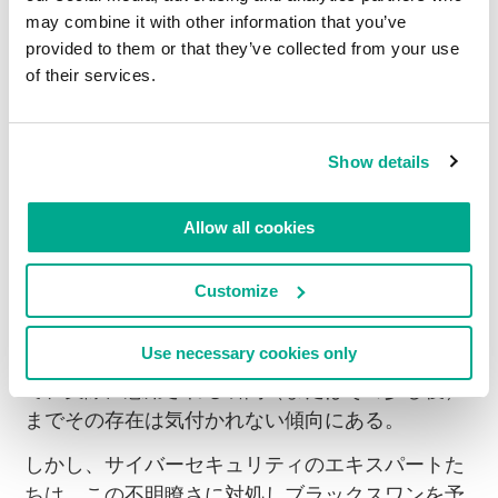
may combine it with other information that you’ve
の求めるものを知らねばならないし、これは科学
provided to them or that they’ve collected from your use
というよりも人文学に近いものに見える。
of their services.
なぜこのような話をしているのか？一体何と関連
が…まあ、いつものようにサイバーセキュリティ
か異国への旅の話に行き着くわけだが、今回は前
Show details
者だ。
Allow all cookies
現存する最も危険なサイバー脅威の一つは、
ゼロ
デイ脆弱性
だ。レアで、（サイバーセキュリティ
Customize
関係者その他に）知られていない、本気でヤバく
て大規模な恐ろしい事態と損害をもたらしかねな
Use necessary cookies only
い、ソフトウェアに内在する脆弱性だ。それでい
て、実際に悪用される瞬間（またはその少し後）
までその存在は気付かれない傾向にある。
しかし、サイバーセキュリティのエキスパートた
ちは、この不明瞭さに対処しブラックスワンを予