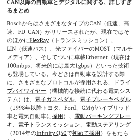
CAN
以降の自動車とデジタルに関する、詳しすぎ
るまとめ
BoschからはさまざまなタイプのCAN（低速、高
速、FD-CAN）がリリースされたが、現在ではそ
のほかに
FlexRay
（トランスミッション）、
LIN（低速バス）、光ファイバーのMOST（マルチ
メディア）、そしてついに車載Ethernet（現在は
100mbps、将来的には最大1gbps）といった技術
も登場している。今どきは自動車を設計する際
に、さまざまなプロトコルが採用される。
ドライ
ブバイワイヤー
（機械的な接続に代わる電気シス
テム）は、
電子ガスペダル
、
電子ブレーキペダル
（1998年以降トヨタ、Ford、GMがハイブリッド
車と電気自動車に
採用
）、
電動パーキングブレー
キ
、
電子トランスミッション
、
電動ステアリング
（2014年の
Infinity Q50
で
初めて採用
）をもたら