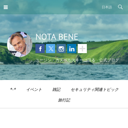
日本語
NOTA BENE
ユージン・カスペルスキーは語る - 公式ブログ
*-*
イベント
雑記
セキュリティ関連トピック
旅行記