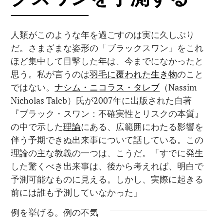
人類がこのような年を過ごすのは実に久しぶり
だ。さまざまな姿形の「ブラックスワン」をこれ
ほど集中して目撃した年は、今までになかったと
思う。私が言うのは
羽毛に覆われた生き物
のこと
ではない。
ナシム・ニコラス・タレブ
（Nassim
Nicholas Taleb）氏が2007年に出版された自著
『ブラック・スワン：不確実性とリスクの本質』
の中で示した
理論
にある、広範囲にわたる影響を
伴う予期できぬ出来事について話している。この
理論の主な教義の一つは、こうだ。「すでに発生
した驚くべき出来事は、後から考えれば、明白で
予測可能なものに見える。しかし、実際に起きる
前には誰も予測していなかった」
例を挙げる。例の不気