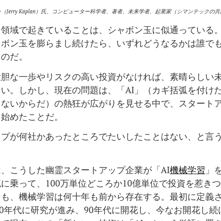
（Jerry Kaplan）氏、コンピューター科学者、著者、未来学者、起業家（シマンテックの
」領域で起きていることは、シャボン玉に似通っている
ャボン玉を膨らまし続けたら、いずれどうなるかは誰で
るのだ。
大胆な一歩やリスクの高い投資がなければ、素晴らしい
い。しかし、現在の問題は、「AI」（カギ括弧を付けた
しないからだ）の熱狂が広がりを見せる中で、スタート
し始めたことだ。
ップが何社かあったところでたいしたことはない、と言
。
、こうした幽霊スタートアップ企業が「AI
機械学習
」
に乗って、100万単位どころか10億単位で投資を惹き
そも、機械学習は何十年も前から存在する。最初に定義
、70年代に研究が進み、90年代に開花し、今なお開花し