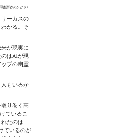
共同創業者のひとり）
。サーカスの
もわかる。そ
未来が現実に
のはAIが現
アップの幽霊
う人もいるか
を取り巻く高
つけているこ
されたのは
続けているのが