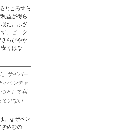
いるところすら
ば利益が得ら
市場だ。ふざ
まず、ピーク
できらびやか
、安くはな
I」サイバー
ティベンチャ
1つとして利
せていない
は、なぜベン
注ぎ込むの