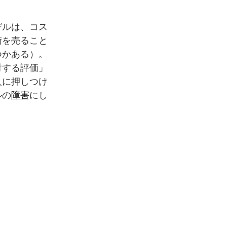
デルは、コス
術を売ること
つかある）。
対する評価」
人に押しつけ
ルの
障害
にし