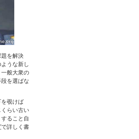
課題を解決
のような新し
、一般大衆の
手段を選ばな
下を覗けば
じくらい古い
うすること自
グ
で詳しく書