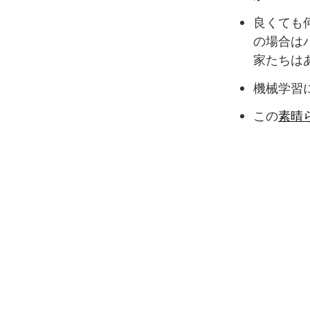
良くても
の場合は
家たちは
機械学習
この
素晴