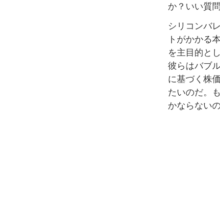
か？いい質
シリコンバ
トがかかる
を主目的と
彼らはバブ
に基づく株
たいのだ。
かならない