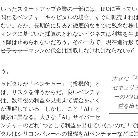
いったスタートアップ企業の一部には、IPOに至って
に関わるベンチャーキャピタルの場合、すぐに転売すれ
れない。だが、長期的に見ると徹底的なまでに残念な株
ティングに基づいた採算のとれないビジネスは利益を生
急下降は止められないだろう。その一方で、現在進行形
る
ピラミッド
マシンの代金は回収しなければならないが
そう。
大きな「A
キャピタルが「ベンチャー」（投機的）と
セキュリ
由は、リスクを伴うからだ。良いベンチャ
ーのどれ
ルは、数年後の利益を見据えて資金をいく
益を出
か理解している。しかし、こと「AI」と
微妙に異なる。大きな「AI」サイバーセ
ベンチャーのどれ1つとして利益を出せていないのだ！で
タルはシリコンバレーへの投機をAIベンチャーなどに