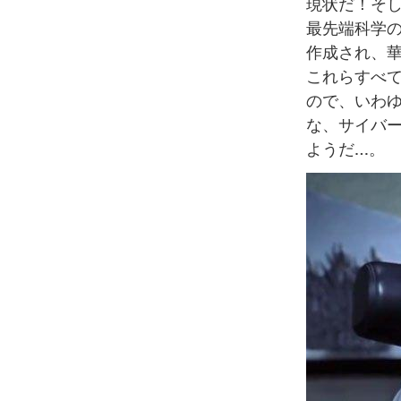
現状だ！そし
最先端科学
作成され、
これらすべ
ので、いわ
な、サイバー
ようだ…。