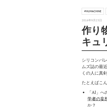
#HUMACHINE
2016年9月23日
作り
キュ
シリコンバレ
ムズ誌の最
くの人に真
たとえばこ
「AI」
学者の妄
か？