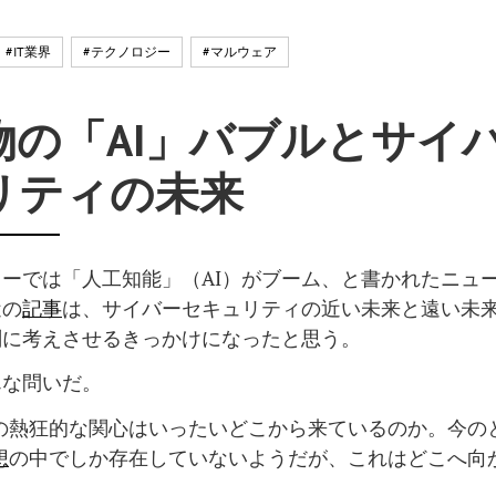
#IT業界
#テクノロジー
#マルウェア
物の「AI」バブルとサイ
リティの未来
ーでは「人工知能」（AI）がブーム、と書かれたニュ
近の
記事
は、サイバーセキュリティの近い未来と遠い未
剣に考えさせるきっかけになったと思う。
んな問いだ。
への熱狂的な関心はいったいどこから来ているのか。今の
想
の中でしか存在していないようだが、これはどこへ向