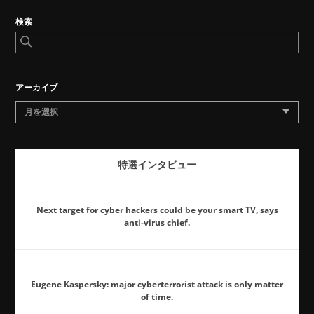
検索
アーカイブ
月を選択
特選インタビュー
Next target for cyber hackers could be your smart TV, says
anti-virus chief.
Eugene Kaspersky: major cyberterrorist attack is only matter
of time.