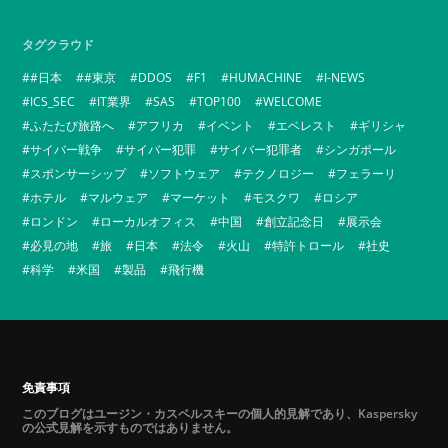
タグクラウド
#日本
#東京
DDOS
F1
HUMACHINE
I-NEWS
ICS_SEC
IT業界
SAS
TOP100
WELCOME
ふたたび旅路へ
アフリカ
イベント
エベレスト
ギリシャ
サイバー戦争
サイバー犯罪
サイバー犯罪者
シンガポール
スポンサーシップ
ソフトウェア
テクノロジー
フェラーリ
ホテル
マルウェア
マーケット
モスクワ
ロシア
ロンドン
ローカルオフィス
中国
創立記念日
展示会
必見の地
旅
日本
法令
火山
特許トロール
社史
科学
米国
製品
飛行機
免責事項
このブログはユージン・カスペルスキーの個人的見解であり、Kaspersky
の公式見解を示すものではありません。