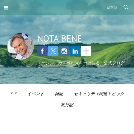
日本語
NOTA BENE
ユージン・カスペルスキーは語る - 公式ブログ
*-*
イベント
雑記
セキュリティ関連トピック
旅行記