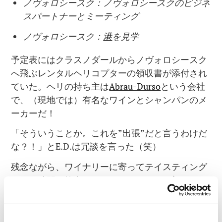
ノヴォロシースク：ノヴォロシースクのビジネ
スパートナーとミーティング
ノヴォロシースク：
港
を見学
予定表にはクラスノダールからノヴォロシースク
へ飛ぶレンタルヘリコプターの領収書が添付され
ていた。ヘリの持ち主は
Abrau-Durso
という会社
で、（現地では）有名なワインとシャンパンのメ
ーカーだ！
「そういうことか。これを”出張”だと言うわけだ
な？！」とE.D.は冗談を言った（笑）
残念ながら、ワイナリーに寄ってテイスティング
をする時間は捻出できなかった。E.D.に言いた
い。本当に仕事だったんだ、と（笑）