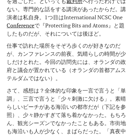
を過ごした。といっても
裁判所
へ行ったわけでは
ない。専門的な話をする講演があったからだ。講
演者は私自身。1つ目はInternational NCSC One
Conference
で『Protecting Bits and Atoms』と題
したものだが、それについては後ほど。
仕事で訪れた場所をそぞろ歩くのが好きなのだ
が、カンファレンスの前夜、気晴らしの時間が少
しだけとれた。今回の訪問先には、オランダの政
府と議会が置かれている（オランダの首都アムス
テルダムではない）。
さて、感想は？全体的な印象を一言で言うと「単
調」、三言で言うと「少々刺激に欠ける」。素晴
らしいビーチがある海沿いの都市だが（下記を参
照）、少々静かすぎて落ち着かなかった。もちろ
ん、観光シーズンでなかったこともある。市街地
も海沿いも人が少なく、まばらだった。「真夜中