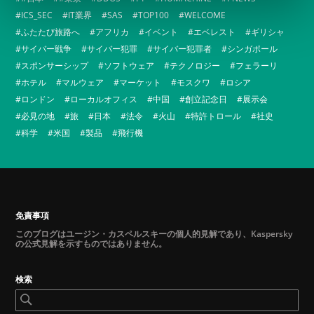
ICS_SEC
IT業界
SAS
TOP100
WELCOME
ふたたび旅路へ
アフリカ
イベント
エベレスト
ギリシャ
サイバー戦争
サイバー犯罪
サイバー犯罪者
シンガポール
スポンサーシップ
ソフトウェア
テクノロジー
フェラーリ
ホテル
マルウェア
マーケット
モスクワ
ロシア
ロンドン
ローカルオフィス
中国
創立記念日
展示会
必見の地
旅
日本
法令
火山
特許トロール
社史
科学
米国
製品
飛行機
免責事項
このブログはユージン・カスペルスキーの個人的見解であり、Kaspersky
の公式見解を示すものではありません。
検索