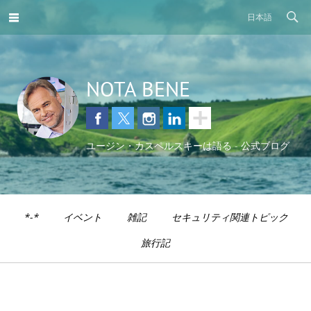
日本語
NOTA BENE
ユージン・カスペルスキーは語る - 公式ブログ
*-*
イベント
雑記
セキュリティ関連トピック
旅行記