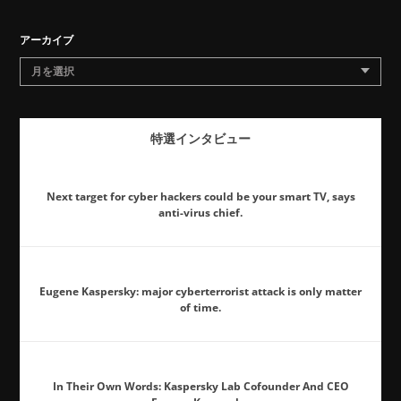
アーカイブ
月を選択
特選インタビュー
Next target for cyber hackers could be your smart TV, says
anti-virus chief.
Eugene Kaspersky: major cyberterrorist attack is only matter
of time.
In Their Own Words: Kaspersky Lab Cofounder And CEO