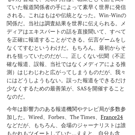
ていた報道関係者の手によって素早く世界に発信
される。これはもはや伝統となった。Win-Winの
関係だ。当社は調査結果を世界に伝えられる。メ
ディアはエキスパートの話を直接聞いて、すべて
を正確に報道することができる。伝言ゲームをし
なくてすむというわけだ。もちろん、最初からそ
れを狙っていたのだが…。正しくない伝聞（不正
確な報道、誤報、当社ではなくメディアによる推
測）はじわじわと広がってしまうものだが、我々
にはどうしようもない。誤った報道をできるだけ
少なくするための最善策が、SASを開催すること
なのだ。
今年は影響力のある報道機関やテレビ局が多数参
加した。Wired、Forbes、The Times、
France24
などだが、もちろん、会場のジャーナリストは誰
もかれも
ツイート
していた…ええと、自分も含