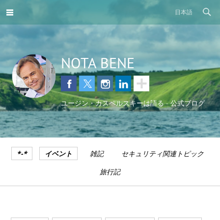
日本語
NOTA BENE
ユージン・カスペルスキーは語る - 公式ブログ
*-*
イベント
雑記
セキュリティ関連トピック
旅行記