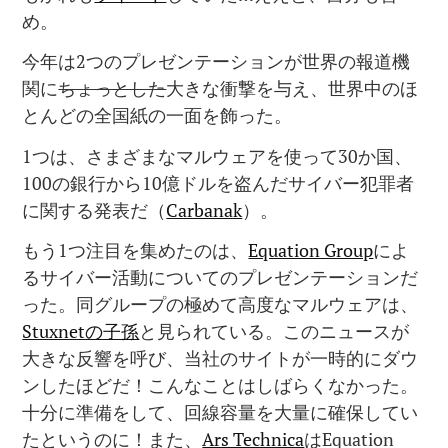
め。
今年は2つのプレゼンテーションが世界の報道機
関に
ちょっとした
大きな衝撃を与え、世界中のほ
とんどの全国紙の一面を飾った。
1つは、さまざまなマルウェアを使って30か国、
100の銀行から10億ドルを盗んだサイバー犯罪者
に関する発表だ（
Carbanak
）。
もう1つ注目を集めたのは、
Equation Group
によ
るサイバー活動についてのプレゼンテーションだ
った。同グループの極めて高度なマルウェアは、
Stuxnetの子孫
と見られている。このニュースが
大きな反響を呼び、当社のサイトが一時的にダウ
ンしたほどだ！こんなことはしばらくなかった。
十分に準備をして、回線容量を大量に確保してい
たというのに！また、
Ars Technica
はEquation