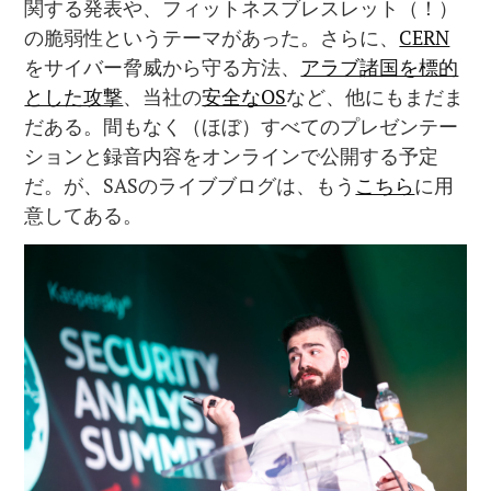
関する発表や、フィットネスブレスレット（！）
の脆弱性というテーマがあった。さらに、
CERN
をサイバー脅威から守る方法、
アラブ諸国を標的
とした攻撃
、当社の
安全なOS
など、他にもまだま
だある。間もなく（ほぼ）すべてのプレゼンテー
ションと録音内容をオンラインで公開する予定
だ。が、SASのライブブログは、もう
こちら
に用
意してある。