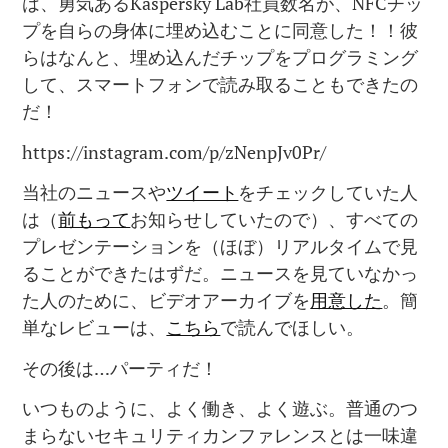
は、勇気あるKaspersky Lab社員数名が、NFCチッ
プを自らの身体に埋め込むことに同意した！！彼
らはなんと、埋め込んだチップをプログラミング
して、スマートフォンで読み取ることもできたの
だ！
https://instagram.com/p/zNenpJv0Pr/
当社のニュースや
ツイート
をチェックしていた人
は（
前もって
お知らせしていたので）、すべての
プレゼンテーションを（ほぼ）リアルタイムで見
ることができたはずだ。ニュースを見ていなかっ
た人のために、ビデオアーカイブを
用意した
。簡
単なレビューは、
こちら
で読んでほしい。
その後は…パーティだ！
いつものように、よく働き、よく遊ぶ。普通のつ
まらないセキュリティカンファレンスとは一味違