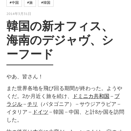
#中国
#旅
#韓国
2014年3月31日
韓国の新オフィス、
海南のデジャヴ、シ
ーフード
やあ、皆さん！
また世界各地を飛び回る期間が終わった。ようや
くだ。2か月近く旅を続け、
ドミニカ共和国
–
ブ
ラジル
–
チリ
（パタゴニア） – サウジアラビア –
イタリア –
ドイツ
– 韓国 – 中国、と計8か国を訪問
した。