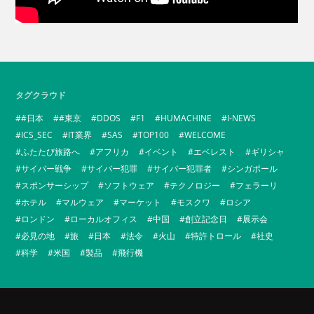
タグクラウド
#日本
#東京
DDOS
F1
HUMACHINE
I-NEWS
ICS_SEC
IT業界
SAS
TOP100
WELCOME
ふたたび旅路へ
アフリカ
イベント
エベレスト
ギリシャ
サイバー戦争
サイバー犯罪
サイバー犯罪者
シンガポール
スポンサーシップ
ソフトウェア
テクノロジー
フェラーリ
ホテル
マルウェア
マーケット
モスクワ
ロシア
ロンドン
ローカルオフィス
中国
創立記念日
展示会
必見の地
旅
日本
法令
火山
特許トロール
社史
科学
米国
製品
飛行機