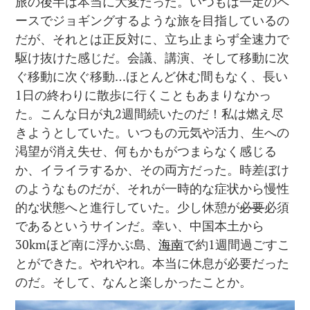
旅の後半は本当に大変だった。いつもは一定のペ
ースでジョギングするような旅を目指しているの
だが、それとは正反対に、立ち止まらず全速力で
駆け抜けた感じだ。会議、講演、そして移動に次
ぐ移動に次ぐ移動…ほとんど休む間もなく、長い
1日の終わりに散歩に行くこともあまりなかっ
た。こんな日が丸2週間続いたのだ！私は燃え尽
きようとしていた。いつもの元気や活力、生への
渇望が消え失せ、何もかもがつまらなく感じる
か、イライラするか、その両方だった。時差ぼけ
のようなものだが、それが一時的な症状から慢性
的な状態へと進行していた。少し休憩が
必要
必須
であるというサインだ。幸い、中国本土から
30kmほど南に浮かぶ島、
海南
で約1週間過ごすこ
とができた。やれやれ。本当に休息が必要だった
のだ。そして、なんと楽しかったことか。