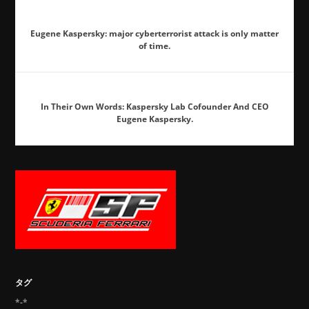
Eugene Kaspersky: major cyberterrorist attack is only matter
of time.
In Their Own Words: Kaspersky Lab Cofounder And CEO
Eugene Kaspersky.
タグ
*-*