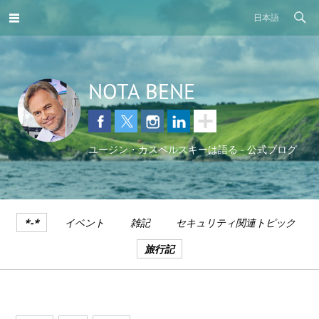
日本語
NOTA BENE
ユージン・カスペルスキーは語る - 公式ブログ
*-*
イベント
雑記
セキュリティ関連トピック
旅行記