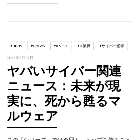
#DDOS
#I-NEWS
#ICS_SEC
#IT業界
#サイバー犯罪
2016年7月21日
ヤバいサイバー関連
ニュース：未来が現
実に、死から甦るマ
ルウェア
この「
シリーズ
」では今回も、トップを飾ること