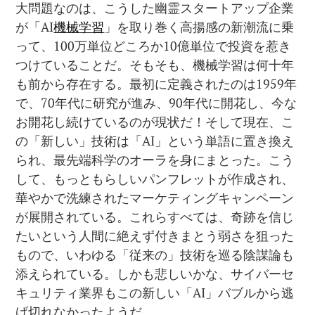
大問題なのは、こうした幽霊スタートアップ企業
が「AI
機械学習
」を取り巻く高揚感の新潮流に乗
って、100万単位どころか10億単位で投資を惹き
つけていることだ。そもそも、機械学習は何十年
も前から存在する。最初に定義されたのは1959年
で、70年代に研究が進み、90年代に開花し、今な
お開花し続けているのが現状だ！そして現在、こ
の「新しい」技術は「AI」という単語に置き換え
られ、最先端科学のオーラを身にまとった。こう
して、もっともらしいパンフレットが作成され、
華やかで洗練されたマーケティングキャンペーン
が展開されている。これらすべては、奇跡を信じ
たいという人間に絶えず付きまとう弱さを狙った
もので、いわゆる「従来の」技術を巡る陰謀論も
添えられている。しかも悲しいかな、サイバーセ
キュリティ業界もこの新しい「AI」バブルから逃
げ切れなかったようだ…。