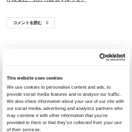
コメントを読む
0
#HUMACHINE
#IT業界
#マーケット
This website uses cookies
2016年6月17日
人工知能：今そこに
We use cookies to personalise content and ads, to
provide social media features and to analyse our traffic.
ある作為
We also share information about your use of our site with
our social media, advertising and analytics partners who
may combine it with other information that you’ve
provided to them or that they’ve collected from your use
人工知能（AI）
…。この言葉は、プログラマーや
of their services.