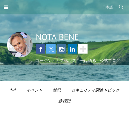
日本語
NOTA BENE
ユージン・カスペルスキーは語る - 公式ブログ
*-*
イベント
雑記
セキュリティ関連トピック
旅行記