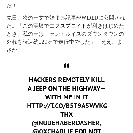
だ！
先日、次の一文で始まる
記事
が
WIRED
に公開され
た。「この実験で
エクスプロイト
が利きはじめた
とき、私の車は、セントルイスのダウンタウンの
外れを時速約
120
㎞で走行中でした」。ええ、ま
さか！
HACKERS REMOTELY KILL
A JEEP ON THE HIGHWAY—
WITH ME IN IT
HTTP://T.CO/B5T9A5WVKG
THX
@NUDEHABERDASHER
,
@0XCHARLIE
FOR NOT