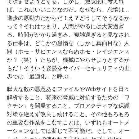
で済ませようとする。しかし、逆説的に考えれ
ば、これはいいことなのだ。なぜなら、怠惰は…
進歩の原動力だからだ！え？どうしてそうなるか
って？それはつまり、人間がやるには大変過ぎ
る、時間がかかり過ぎる、複雑過ぎると見なされ
る仕事は、どこかの怠惰な（しかし真面目な）人
間（ホモ・サピエンスならぬホモ・レイジエンス
か？（笑））たちが、機械にやらせようとするか
らだ！そういう姿勢をサイバーセキュリティの世
界では「最適化」と呼ぶ。
膨大な数の悪意あるファイルやWebサイトを日々
解析すること、将来の脅威に対抗するための「ワ
クチン」を開発すること、プロアクティブな保護
対策を絶えず改良し続けること、その他もろもろ
の重要な作業をこなすことは、いずれもオートメ
ーションなしでは断じて不可能だ。そして、オー