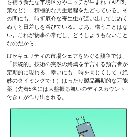
を補う新たな市場区分やニッチが生まれ（APT対
策など）、積極的な共生過程をたどっている。そ
の間にも、時折厄介な寄生虫が這い出してはぬく
ぬくと日差しを浴びている。まあ、構うことはな
い。これが物事の常だし、どうしようもないこと
なのだから。
ITセキュリティの市場シェアをめぐる競争では、
「伝統的」技術の突然の終焉を予言する預言者が
定期的に現れる。幸いにも、時を同じくして（絶
妙のタイミングで！）
はったり製品
画期的な万能
薬（先着5名には大盤振る舞いのディスカウント
付き）が作り出される。