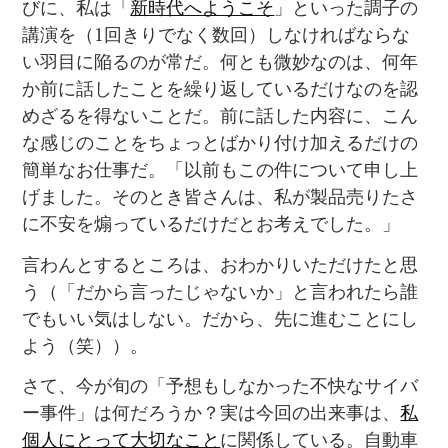
びに、私は「
新時代へようこそ
」といった調子の
講演を（
1
回きりでなく数回）しなければならな
い羽目に陥るのが常だ。何とも微妙なのは、何年
か前に話したことを繰り返しているだけなのを認
めざるを得ないことだ。前に話した内容に、こん
な感じのことをちょっとばかり付け加えるだけの
簡単なお仕事だ。「以前もこの件について申し上
げました。そのとき皆さんは、私が製品売りたさ
に不安を煽っているだけだとお考えでした。」
言わんとするところは、おわかりいただけたと思
う（「だから言ったじゃないか」と言われたら誰
でもいい気はしない。だから、先に進むことにし
よう（笑））。
さて、今が旬の「予想もしなかった不快なサイバ
ー事件」は何だろうか？実は今回の出来事は、
私
個人にとって大切なこと
に関係している。自動車