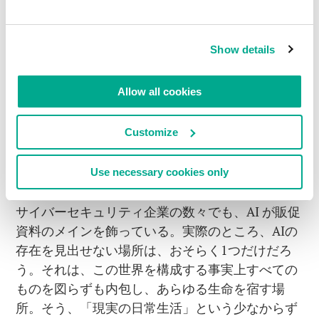
SFファン、そして世界の命運が気になる人々の想
像力に、感嘆と畏怖を呼び起こす！
Show details
人類の最良なる友である
犬
R2-D2
、邪悪な
スカイ
ネット
、幻想的な『
2001
年
宇宙の旅
』、終末を予
Allow all cookies
感させる『
アンドロイドは電気羊の夢を見る
か？
』、それからおそらくは
ゲイリー・ニューマ
Customize
ン（Gary Numan）
のおかげで、AIの概念はよく
知られている。そう、本や映画、漫画、あとは…
マッシュポテトの
CM
でも、AIは大きく取り上げ
Use necessary cookies only
られている。それに、最近登場した野心的極まる
サイバーセキュリティ企業の数々でも、AI が販促
資料のメインを飾っている。実際のところ、AIの
存在を見出せない場所は、おそらく1つだけだろ
う。それは、この世界を構成する事実上すべての
ものを図らずも内包し、あらゆる生命を宿す場
所。そう、「現実の日常生活」という少なからず