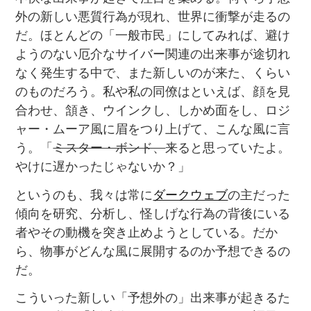
外の新しい悪質行為が現れ、世界に衝撃が走るの
だ。ほとんどの「一般市民」にしてみれば、避け
ようのない厄介なサイバー関連の出来事が途切れ
なく発生する中で、また新しいのが来た、くらい
のものだろう。私や私の同僚はといえば、顔を見
合わせ、頷き、ウインクし、しかめ面をし、ロジ
ャー・ムーア風に眉をつり上げて、こんな風に言
う。「
ミスター・ボンド、
来ると思っていたよ。
やけに遅かったじゃないか？」
というのも、我々は常に
ダークウェブ
の主だった
傾向を研究、分析し、怪しげな行為の背後にいる
者やその動機を突き止めようとしている。だか
ら、物事がどんな風に展開するのか予想できるの
だ。
こういった新しい「予想外の」出来事が起きるた