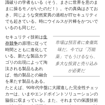
識破りの学者もいる（そう、まさに世界を意のま
まに操るモノがいたのだ！）。その真偽はさてお
き、同じような突然変異の過程がITセキュリティ
でも起きている。時にウイルスが片棒をかついで
いるのも同じだ。
セキュリティ技術は
生
市場は預言者に食傷気
存競争
の原理に従って
味だ。今では「万能
時間とともに進化して
いる。新たな製品カテ
薬」でもうけるなら、
ゴリの出現によって淘
多大な投資と売り込み
汰される製品もあれ
が必要だ
ば、他の製品との融合
を果たす製品もある。
たとえば、90年代中盤に大躍進した完全性チェッ
カーは、いまやエンドポイントソリューションの
脇役に収まっている。また、それまでの保護技術