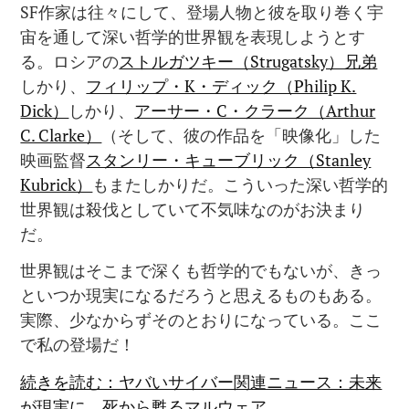
SF作家は往々にして、登場人物と彼を取り巻く宇
宙を通して深い哲学的世界観を表現しようとす
る。ロシアの
ストルガツキー（Strugatsky）兄弟
しかり、
フィリップ・K・ディック（Philip K.
Dick）
しかり、
アーサー・C・クラーク（Arthur
C. Clarke）
（そして、彼の作品を「映像化」した
映画監督
スタンリー・キューブリック（Stanley
Kubrick）
もまたしかりだ。こういった深い哲学的
世界観は殺伐としていて不気味なのがお決まり
だ。
世界観はそこまで深くも哲学的でもないが、きっ
といつか現実になるだろうと思えるものもある。
実際、少なからずそのとおりになっている。ここ
で私の登場だ！
続きを読む：ヤバいサイバー関連ニュース：未来
が現実に、死から甦るマルウェア