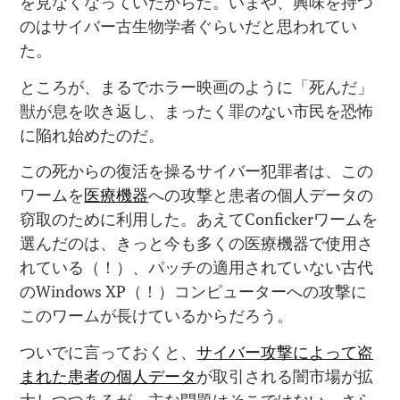
を見なくなっていたからだ。いまや、興味を持つ
のはサイバー古生物学者ぐらいだと思われてい
た。
ところが、まるでホラー映画のように「死んだ」
獣が息を吹き返し、まったく罪のない市民を恐怖
に陥れ始めたのだ。
この死からの復活を操るサイバー犯罪者は、この
ワームを
医療機器
への攻撃と患者の個人データの
窃取のために利用した。あえてConfickerワームを
選んだのは、きっと今も多くの医療機器で使用さ
れている（！）、パッチの適用されていない古代
のWindows XP（！）コンピューターへの攻撃に
このワームが長けているからだろう。
ついでに言っておくと、
サイバー攻撃によって盗
まれた患者の個人データ
が取引される闇市場が拡
大しつつあるが、主な問題はそこではない。さら