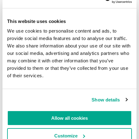
るパッチの適用を支援できるようになる。
残念なことに、この変化によって脆弱性探しが容
This website uses cookies
易になるのは、サイバー悪者にとっても同じで、
We use cookies to personalise content and ads, to
悪者たちの生活まで便利にしてしまうだろう。
provide social media features and to analyse our traffic.
We also share information about your use of our site with
Appleは、暗号化されていなカーネルがセキュリ
our social media, advertising and analytics partners who
ティに悪影響をおよぼすことはないとしている。
may combine it with other information that you’ve
そのとおりなら、これまですべてを暗号化してい
provided to them or that they’ve collected from your use
たのはなぜなのか？突如、よりオープンで
of their services.
Androidチック
なやり方に方向転換したのはなぜ
なのか？売上が初めて
落ち込んだ
からなのか？そ
うでなければ、
スマートフォン市場
の80%を
Show details
Androidが占めているという紛れもない事実のせ
いか？
Allow all cookies
これは成り行きを見守るしかないだろう。楽しみ
だ！
Customize