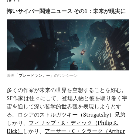
怖いサイバー関連ニュース
その
1
：未来が現実に
映画「
ブレードランナー
」のワンシーン
多くの作家が未来の世界を空想することを好む。
SF作家は往々にして、登場人物と彼を取り巻く宇
宙を通して深い哲学的世界観を表現しようとす
る。ロシアの
ストルガツキー（Strugatsky）兄弟
しかり、
フィリップ・K・ディック（Philip K.
Dick）
しかり、
アーサー・C・クラーク（Arthur