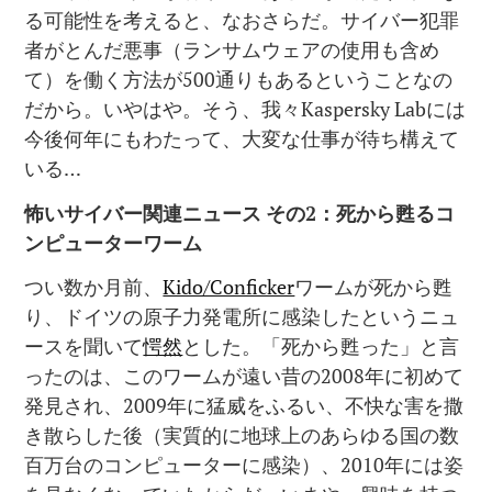
る可能性を考えると、なおさらだ。サイバー犯罪
者がとんだ悪事（ランサムウェアの使用も含め
て）を働く方法が500通りもあるということなの
だから。いやはや。そう、我々Kaspersky Labには
今後何年にもわたって、大変な仕事が待ち構えて
いる…
怖いサイバー関連ニュース
その
2
：死から甦るコ
ンピューターワーム
つい数か月前、
Kido/Conficker
ワームが死から甦
り、ドイツの原子力発電所に感染したというニュ
ースを聞いて
愕然
とした。「死から甦った」と言
ったのは、このワームが遠い昔の2008年に初めて
発見され、2009年に猛威をふるい、不快な害を撒
き散らした後（実質的に地球上のあらゆる国の数
百万台のコンピューターに感染）、2010年には姿