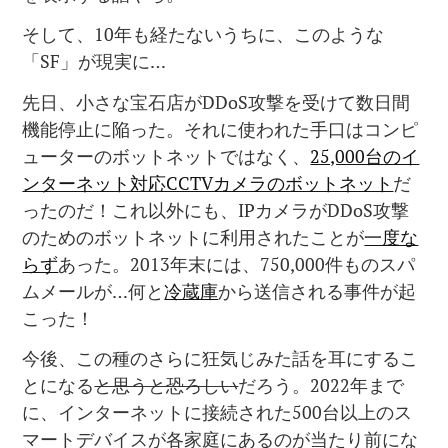
そして、10年も経たないうちに、このような
「SF」が現実に…
先日、小さな宝石店がDDoS攻撃を受けて数日間
機能停止に陥った。それに使われた手口はコンピ
ューターのボットネットではなく、
25,000台のイ
ンターネット対応CCTVカメラのボットネット
だ
ったのだ！これ以外にも、IPカメラがDDoS攻撃
のためのボットネットに利用されたことが
一度な
らず
あった。2013年末には、750,000件ものスパ
ムメールが…何と
冷蔵庫
から送信される事件が起
こった！
今後、この種のさらに狂気じみた話を耳にするこ
とになる
と思うと恐ろしい
だろう。2022年まで
に、インターネットに接続された500台以上のス
マートデバイスが各家庭にあるのが当たり前にな