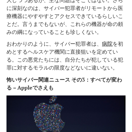
に深刻なのは、サイバー犯罪者がリモートから医
療機器にやすやすとアクセスできているらしいこ
とだ。言うまでもないが、これらの機器が命の頼
みの綱になっていることも珍しくない。
おわかりのように、サイバー犯罪者は、
病院
を初
めとするヘルスケア機関に直接狙いを定めてい
る。この悪党たちには、自分たちが犯している犯
罪に対するモラルの限度などないに違いない。
怖いサイバー関連ニュース
その
3
：すべてが変わ
る
– Apple
でさえも