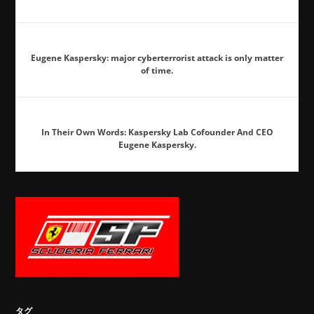
Eugene Kaspersky: major cyberterrorist attack is only matter
of time.
In Their Own Words: Kaspersky Lab Cofounder And CEO
Eugene Kaspersky.
タグ