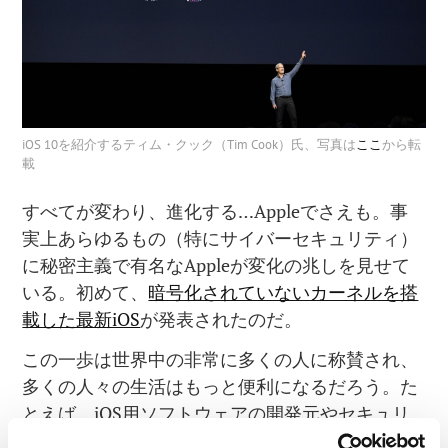
iOS 10を紹介するティム・クック（Tim Cook）氏、写真は
ここ
から転
載
すべてが変わり、進化する…Appleでさえも。事
実上あらゆるもの（特にサイバーセキュリティ）
に秘密主義で有名なAppleが変化の兆しを見せて
いる。初めて、
暗号化されていないカーネルを搭
載した最新iOS
が発表されたのだ。
この一歩は世界中の非常に多くの人に称賛され、
多くの人々の生活はもっと便利になるだろう。た
とえば、iOS用ソフトウェアの開発元やセキュリ
ティリサーチャーが脆弱性を見つけ、Appleによ