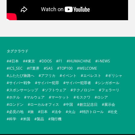
タグクラウド
#日本
#東京
DDOS
F1
HUMACHINE
I-NEWS
ICS_SEC
IT業界
SAS
TOP100
WELCOME
ふたたび旅路へ
アフリカ
イベント
エベレスト
ギリシャ
サイバー戦争
サイバー犯罪
サイバー犯罪者
シンガポール
スポンサーシップ
ソフトウェア
テクノロジー
フェラーリ
ホテル
マルウェア
マーケット
モスクワ
ロシア
ロンドン
ローカルオフィス
中国
創立記念日
展示会
必見の地
旅
日本
法令
火山
特許トロール
社史
科学
米国
製品
飛行機