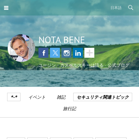
日本語
NOTA BENE
ユージン・カスペルスキーは語る - 公式ブログ
*-*
イベント
雑記
セキュリティ関連トピック
旅行記