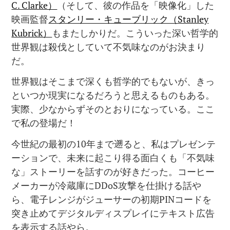
C. Clarke）
（そして、彼の作品を「映像化」した
映画監督
スタンリー・キューブリック（Stanley
Kubrick）
もまたしかりだ。こういった深い哲学的
世界観は殺伐としていて不気味なのがお決まり
だ。
世界観はそこまで深くも哲学的でもないが、きっ
といつか現実になるだろうと思えるものもある。
実際、少なからずそのとおりになっている。ここ
で私の登場だ！
今世紀の最初の10年まで遡ると、私はプレゼンテ
ーションで、未来に起こり得る面白くも「不気味
な」ストーリーを話すのが好きだった。コーヒー
メーカーが冷蔵庫にDDoS攻撃を仕掛ける話や
ら、電子レンジがジューサーの初期PINコードを
突き止めてデジタルディスプレイにテキスト広告
を表示する話やら。