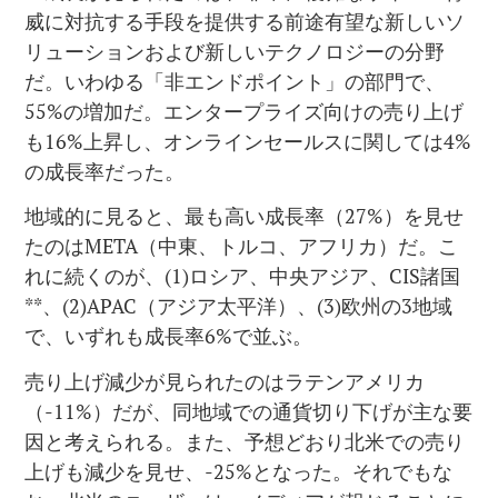
威に対抗する手段を提供する前途有望な新しいソ
リューションおよび新しいテクノロジーの分野
だ。いわゆる「非エンドポイント」の部門で、
55%の増加だ。エンタープライズ向けの売り上げ
も16%上昇し、オンラインセールスに関しては4%
の成長率だった。
地域的に見ると、最も高い成長率（27%）を見せ
たのはMETA（中東、トルコ、アフリカ）だ。こ
れに続くのが、(1)ロシア、中央アジア、CIS諸国
**、(2)APAC（アジア太平洋）、(3)欧州の3地域
で、いずれも成長率6%で並ぶ。
売り上げ減少が見られたのはラテンアメリカ
（-11%）だが、同地域での通貨切り下げが主な要
因と考えられる。また、予想どおり北米での売り
上げも減少を見せ、-25%となった。それでもな