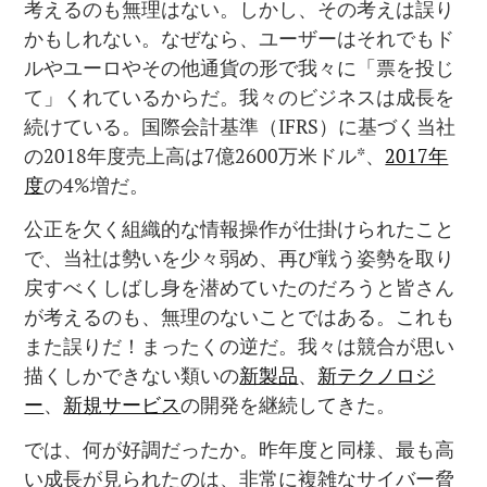
考えるのも無理はない。しかし、その考えは誤り
かもしれない。なぜなら、ユーザーはそれでもド
ルやユーロやその他通貨の形で我々に「票を投じ
て」くれているからだ。我々のビジネスは成長を
続けている。国際会計基準（IFRS）に基づく当社
の2018年度売上高は7億2600万米ドル*、
2017年
度
の4%増だ。
公正を欠く組織的な情報操作が仕掛けられたこと
で、当社は勢いを少々弱め、再び戦う姿勢を取り
戻すべくしばし身を潜めていたのだろうと皆さん
が考えるのも、無理のないことではある。これも
また誤りだ！まったくの逆だ。我々は競合が思い
描くしかできない類いの
新製品
、
新テクノロジ
ー
、
新規サービス
の開発を継続してきた。
では、何が好調だったか。昨年度と同様、最も高
い成長が見られたのは、非常に複雑なサイバー脅