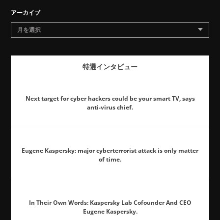
アーカイブ
月を選択
特選インタビュー
Next target for cyber hackers could be your smart TV, says
anti-virus chief.
Eugene Kaspersky: major cyberterrorist attack is only matter
of time.
In Their Own Words: Kaspersky Lab Cofounder And CEO
Eugene Kaspersky.