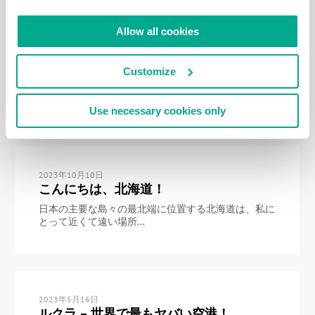
Allow all cookies
2023年10月11日
東京に戻り、高級料理に舌鼓を打つ！
Customize
先日再び東京を訪れた。忙しく重要な仕事の合間に
も、必ずやりたいことがある。それは...
Use necessary cookies only
2023年10月10日
こんにちは、北海道！
日本の主要な島々の最北端に位置する北海道は、私に
とって近くて遠い場所...
2023年5月16日
ルクラ – 世界で最もヤバい空港！