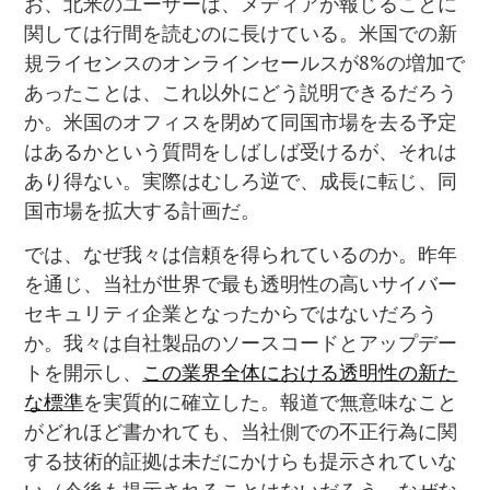
お、北米のユーザーは、メディアが報じることに
関しては行間を読むのに長けている。米国での新
規ライセンスのオンラインセールスが8%の増加で
あったことは、これ以外にどう説明できるだろう
か。米国のオフィスを閉めて同国市場を去る予定
はあるかという質問をしばしば受けるが、それは
あり得ない。実際はむしろ逆で、成長に転じ、同
国市場を拡大する計画だ。
では、なぜ我々は信頼を得られているのか。昨年
を通じ、当社が世界で最も透明性の高いサイバー
セキュリティ企業となったからではないだろう
か。我々は自社製品のソースコードとアップデー
トを開示し、
この業界全体における透明性の新た
な標準
を実質的に確立した。報道で無意味なこと
がどれほど書かれても、当社側での不正行為に関
する技術的証拠は未だにかけらも提示されていな