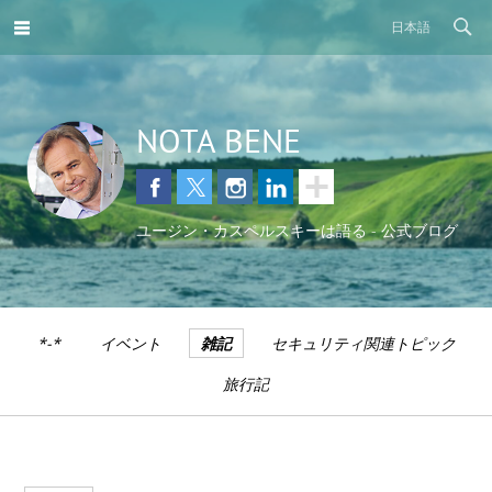
日本語
NOTA BENE
ユージン・カスペルスキーは語る - 公式ブログ
*-*
イベント
雑記
セキュリティ関連トピック
旅行記