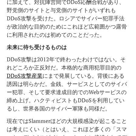
に加えて、対抗陣営間でDDoS応酬合戦があり、
野党側のサイトと与党側のサイトがいずれも
DDoS攻撃を受けた。ロシアでサイバー犯罪手法
が政治的な目的のためにこれほど広範囲かつ露骨
に利用されたのは初めてのことだった。
未来に待ち受けるものは
DDoS攻撃は2012年で終わったわけではない。そ
れどころか正反対だ。本格的な商用犯罪目的の
DDoS攻撃産業
にまで発展している。背後にある
誘因は明らかだ。金銭、サービスとしてのサイバ
ー犯罪、そして要求達成目的でのWebサービスの
締め上げ。ハクティビストもDDoSを利用してい
るし、世界各国のサイバー軍隊も同様だ。
現在ではSlammerほどの大規模感染が起こること
は考えにくい（とはいえ、これほど多くの「スマ