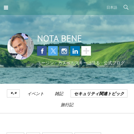
日本語
NOTA BENE
ユージン・カスペルスキーは語る - 公式ブログ
*-*
イベント
雑記
セキュリティ関連トピック
旅行記