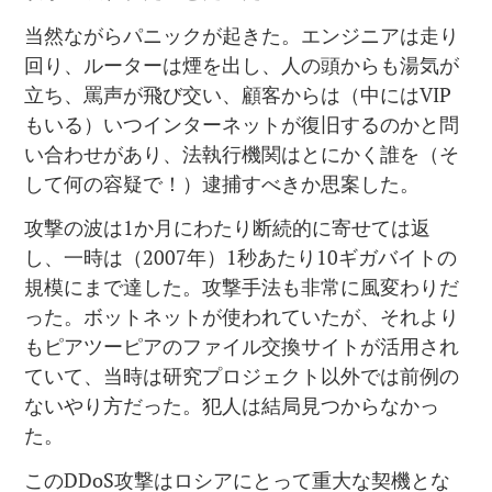
当然ながらパニックが起きた。エンジニアは走り
回り、ルーターは煙を出し、人の頭からも湯気が
立ち、罵声が飛び交い、顧客からは（中にはVIP
もいる）いつインターネットが復旧するのかと問
い合わせがあり、法執行機関はとにかく誰を（そ
して何の容疑で！）逮捕すべきか思案した。
攻撃の波は1か月にわたり断続的に寄せては返
し、一時は（2007年）1秒あたり10ギガバイトの
規模にまで達した。攻撃手法も非常に風変わりだ
った。ボットネットが使われていたが、それより
もピアツーピアのファイル交換サイトが活用され
ていて、当時は研究プロジェクト以外では前例の
ないやり方だった。犯人は結局見つからなかっ
た。
このDDoS攻撃はロシアにとって重大な契機とな