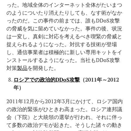
った。地域全体のインターネット全体がたいまつ
のようについたり消えたりしても、なす術がなか
ったのだ。この事件の前までは、誰もDDoS攻撃
の脅威を気に留めていなかった。事件の後、状況
は一変し、真剣に対応を考えるべき喫緊の脅威と
捉えられるようになった。対抗する技術が登場
し、通信事業者は積極的に新しい専用キットをイ
ンストールするようになった。当社もDDoS攻撃
対策
製品
を開発した。
ロシアでの政治的
DDoS
攻撃
（
2011
年～
2012
年）
2011年12月から2012年3月にかけて、ロシア国内
の政治的緊張がひときわ高まった。ロシア連邦議
会（下院）と大統領の選挙が行われ、それに伴っ
て多数の政治デモが起きた。そうした諸々の動き