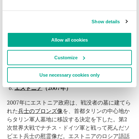
Show details
Allow all cookies
その時のトラフィックの急増は
こんな
感じだった
この他にも、Bank of AmericaのATM計13,000台が
Customize
停止し、（間接的ではあるが）
2003年8月に米国
北西部で停電が発生し、5000万人に影響した
。
Use necessary cookies only
エストニア
（
2007
年）
2007年にエストニア政府は、戦没者の墓に建てら
れた
兵士のブロンズ像
を、首都タリンの中心地か
らタリン軍人墓地に移設する決定を下した。第2
次世界大戦でナチス・ドイツ軍と戦って死んだソ
ビエト兵士の慰霊像だ。エストニアのロシア語話