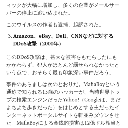
ィックが大幅に増加し、多くの企業がメールサー
バーの停止に追い込まれた。
このウイルスの作者も逮捕、起訴された。
Amazon
、
eBay
、
Dell
、
CNN
などに対する
DDoS
攻撃
（
2000
年）
このDDoS攻撃は、甚大な被害をもたらしたにも
かかわらず、犯人がほとんど罰せられなかったと
いう点で、おそらく最も印象深い事件だろう。
事件のあらましは次のとおりだ。MafiaBoyという
通称で知られる15歳のハッカーが、当時世界トッ
プの検索エンジンだったYahoo!（Googleは、まだ
よちよち歩きだった）をはじめとする主だったイ
ンターネットポータルサイトを軒並みダウンさせ
た。MafiaBoyによる金銭的損害は12億ドル相当と