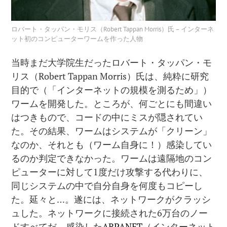
ロバート・タッパン・モリス（Robert Tappan Morris）氏 – インターネ
ット初のコンピューターワームを作った人物
当時まだ大学院生だったロバート・タッパン・モ
リス（Robert Tappan Morris）氏は、純粋に研究
目的で（「インターネットの規模を測るため」）
ワームを開発した。ところが、何ごとにも間違い
はつきもので、コードの中にミスが隠されてい
た。その結果、ワームはシステムが「クリーン」
なのか、それとも（ワーム自身に！）感染してい
るのか判定できなかった。ワームは遠隔地のコン
ピューターに対して1度だけ攻撃する代わりに、
同じシステムの中で自分自身を何度もコピーし
た。延々と…。遂には、ネットワークがクラッシ
ュした。ネットワークに接続された6万台のノー
ドすべてだ。感染した
ARPANET
（インターネット