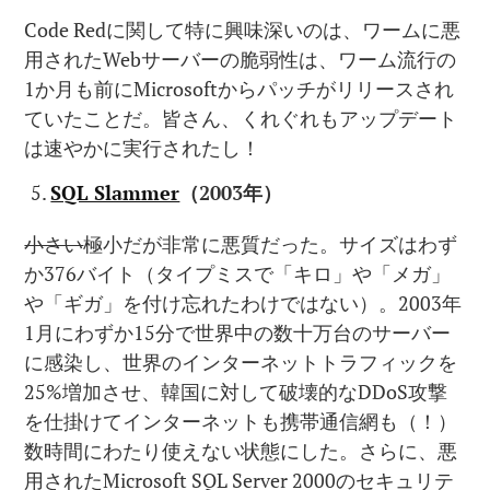
Code Redに関して特に興味深いのは、ワームに悪
用されたWebサーバーの脆弱性は、ワーム流行の
1か月も前にMicrosoftからパッチがリリースされ
ていたことだ。皆さん、くれぐれもアップデート
は速やかに実行されたし！
SQL Slammer
（
2003
年）
小さい
極小だが非常に悪質だった。サイズはわず
か376バイト（タイプミスで「キロ」や「メガ」
や「ギガ」を付け忘れたわけではない）。2003年
1月にわずか15分で世界中の数十万台のサーバー
に感染し、世界のインターネットトラフィックを
25%増加させ、韓国に対して破壊的なDDoS攻撃
を仕掛けてインターネットも携帯通信網も（！）
数時間にわたり使えない状態にした。さらに、悪
用されたMicrosoft SQL Server 2000のセキュリテ