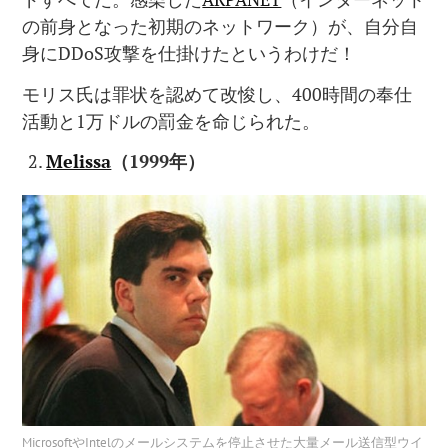
の前身となった初期のネットワーク）が、自分自
身にDDoS攻撃を仕掛けたというわけだ！
モリス氏は罪状を認めて改悛し、400時間の奉仕
活動と1万ドルの罰金を命じられた。
Melissa
（
1999
年）
MicrosoftやIntelのメールシステムを停止させた大量メール送信型ウイ