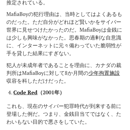
推定されている。
MafiaBoyの犯行理由は、当時としてはよくあるも
のだった。ただ自分がどれほど賢いかをサイバー
世界に見せつけたかったのだ。MafiaBoyは金銭に
は少しも興味がなかった。思春期の過剰な自意識
に、インターネットに元々備わっていた脆弱性が
手を貸した結果にすぎない。
犯人が未成年者であることを理由に、カナダの裁
判所はMafiaBoyに対して8か月間の
少年拘置施設
収容を科しただけだった。
Code Red
（
2001
年）
これも、現在のサイバー犯罪時代が到来する前に
登場した例だ。つまり、金銭目当てではなく、た
わいもない目的で悪さをしていた。