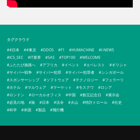
タグクラウド
#日本
#東京
DDOS
F1
HUMACHINE
I-NEWS
ICS_SEC
IT業界
SAS
TOP100
WELCOME
ふたたび旅路へ
アフリカ
イベント
エベレスト
ギリシャ
サイバー戦争
サイバー犯罪
サイバー犯罪者
シンガポール
スポンサーシップ
ソフトウェア
テクノロジー
フェラーリ
ホテル
マルウェア
マーケット
モスクワ
ロシア
ロンドン
ローカルオフィス
中国
創立記念日
展示会
必見の地
旅
日本
法令
火山
特許トロール
社史
科学
米国
製品
飛行機