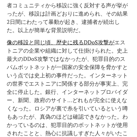
者コミュニティから移設に強く反対する声が挙が
ったが、移設は計画どおりに進められ、その結果
2日間にわたって暴動が起き、逮捕者が続出し
た。以上が簡単な背景説明だ。
像の移設と同じ頃、歴史に残るDDoS攻撃が
エス
トニアの企業や組織に対して仕掛けられた。史上
最大のDDoS攻撃ではなかったが、犯罪目的のス
パムボットネットが一国家の安全保障を脅かすと
いう点では史上初の事件だった。インターネット
の世界でエストニアに関係する部分が事実上、完
全に停止した。銀行、インターネットプロバイダ
ー、新聞、政府のサイト…どれもが完全に使えな
くなった。ロシアが裏で糸を引いているという噂
もあったが、真偽のほどは確認できなかった。わ
かっているのは、犯罪目的のボットネットが使用
されたことと、熱心に抗議しすぎた人々がいたこ