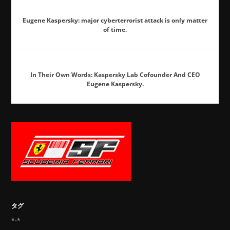
Eugene Kaspersky: major cyberterrorist attack is only matter
of time.
In Their Own Words: Kaspersky Lab Cofounder And CEO
Eugene Kaspersky.
タグ
*-*