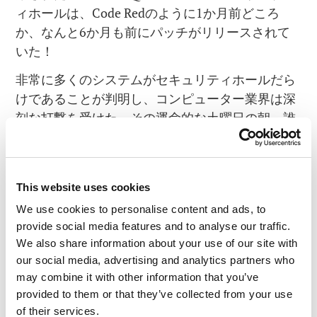
ィホールは、Code Redのように1か月前どころ
か、なんと6か月も前にパッチがリリースされて
いた！
非常に多くのシステムがセキュリティホールだら
けであることが判明し、コンピューター業界は深
刻な打撃を受けた。その運命的な土曜日の朝、誰
あろう（現在は）当社のトップエキスパートであ
る
アレックス・ゴスチェフ（Aleks Gostev）
が、
当時入社してわずか1か月の身で、1人で週末勤務
This website uses cookies
のシフトに就いていた。アレックスがマルウェア
We use cookies to personalise content and ads, to
検知界のプレミアリーグに入る「洗礼」を受けた
provide social media features and to analyse our traffic.
その日のこと
を私はよく覚えているし、これから
We also share information about your use of our site with
も忘れないだろう！
our social media, advertising and analytics partners who
may combine it with other information that you’ve
provided to them or that they’ve collected from your use
of their services.