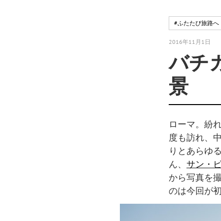
#ふたたび旅路へ
2016年11月1日
バチ
景
ローマ。紛
度も訪れ、
りとあらゆ
ん、
サン・
から写真を撮
のは今回が