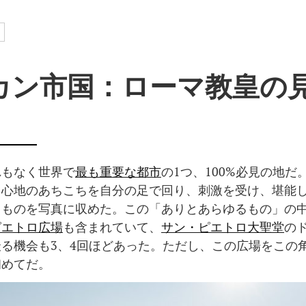
カン市国：ローマ教皇の
れもなく世界で
最も重要な都市
の1つ、100%必見の地だ
中心地のあちこちを自分の足で回り、刺激を受け、堪能
るものを写真に収めた。この「ありとあらゆるもの」の
ピエトロ広場
も含まれていて、
サン・ピエトロ大聖堂
の
る機会も3、4回ほどあった。ただし、この広場をこの
初めてだ。