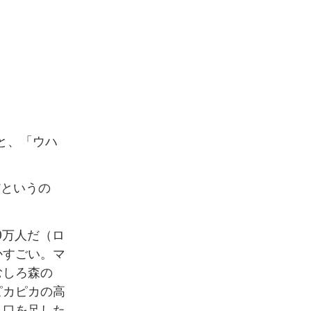
ると、「ウハ
だというの
00万人だ（ロ
かすごい。マ
むしろ森の
ピカピカの高
人口を足した