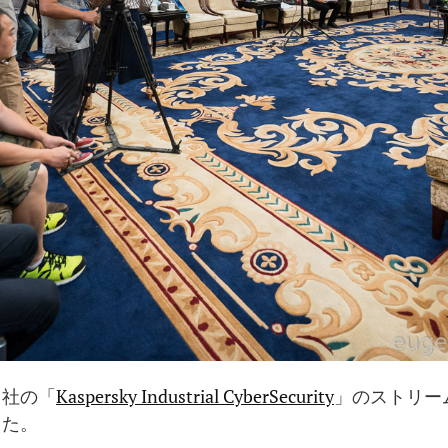
当社の「
Kaspersky Industrial CyberSecurity
」のストリー
した。