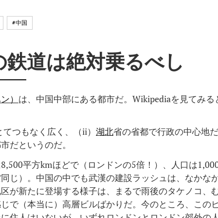
#中国
の鉄道は絶対乗るべし
ハン）
は、中国中部にある都市だ。Wikipediaを見てみ
とてつもなく広く、（ii）
湖北
省の省都で行政の中心地
都市だというのだ。
8,500平方kmほどで（ロンドンの5倍！）、人口は1,0
ぼ同じ）。中国の中でも武漢の建設ラッシュは、なかな
地区が新たに登場する様子は、まるで雨後のタケノコ、
感じで（本当に）高層ビルばかりだ。今のところ、この
ンに住人はいないが、いずれロンドンとロンドン郊外の