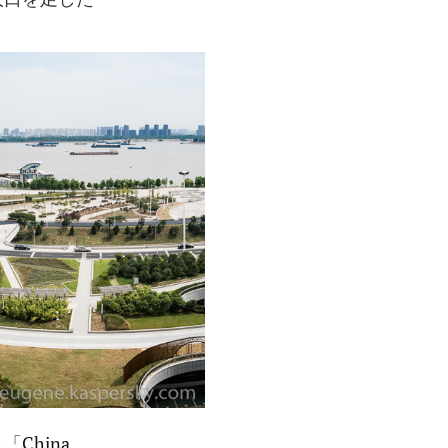
ス「
China