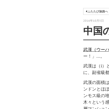
#ふたたび旅路へ
2016年10月5日
中国
武漢（ウー
ー！」…。
武漢は（i）
に、副省級
武漢の面積は
ンドンとほ
ンモス級の
木々という
層マンショ