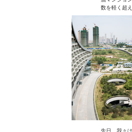
数を軽く超
先日、我々