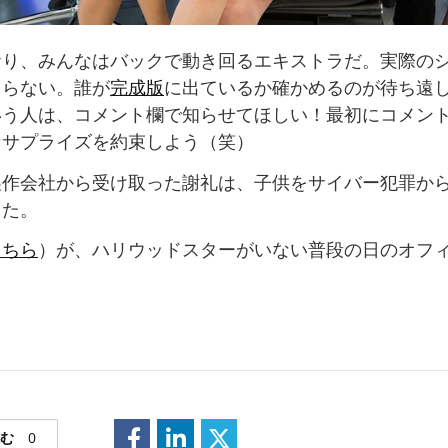
おり、みんなはバックで動き回るエキストラだ。実際の
まらない。誰が
完成版
に出ているか確かめるのが待ち遠
いう人は、コメント欄で知らせてほしい！最初にコメン
なサプライズを約束しよう（笑）
製作会社から受け取った謝礼は、子供をサイバー犯罪か
した。
こちら
）が、ハリウッドスターがいない普段の日のオフ
読む
0