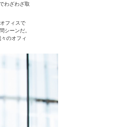
）でわざわざ取
英国オフィスで
尋問シーンだ。
我々のオフィ