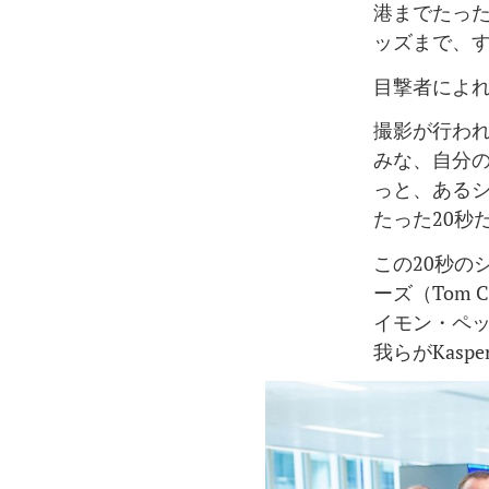
港までたったの
ッズまで、
目撃者によ
撮影が行われ
みな、自分の
っと、ある
たった20秒
この20秒の
ーズ（Tom 
イモン・ペッグ
我らがKasp