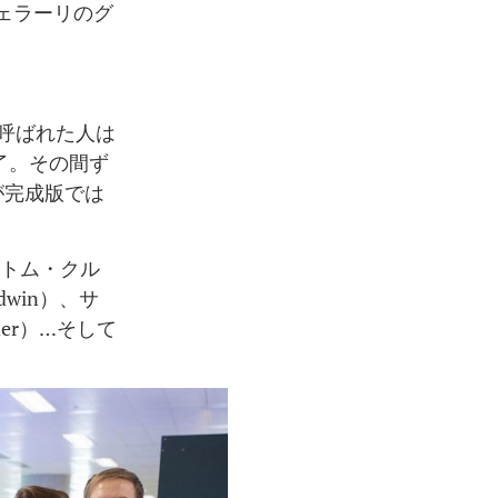
フェラーリのグ
に呼ばれた人は
了。その間ず
が完成版では
、トム・クル
dwin）、サ
ner）…そして