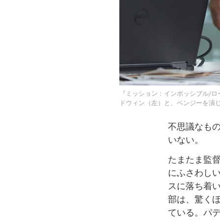
『ミッション：インポッシブル/ローグ・ネ
ドウィン（左）と、ベンジーを演
不思議なも
いない。
たまたま監
にふさわし
スに落ち着い
部は、驚く
ている。パ