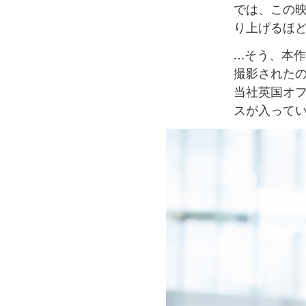
では、この映
り上げるほ
…そう、本作の
撮影されたの
当社英国オ
スが入って