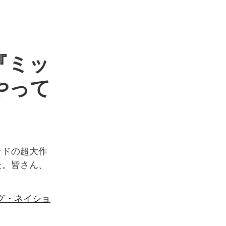
に『ミッ
やって
ッドの超大作
た。皆さん、
グ・ネイショ