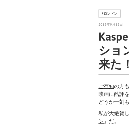
#ロンドン
2015年9月18日
Kas
ショ
来た
ご存知
の方
映画に酷評
どうか一刻
私が大絶賛
ン
』だ。