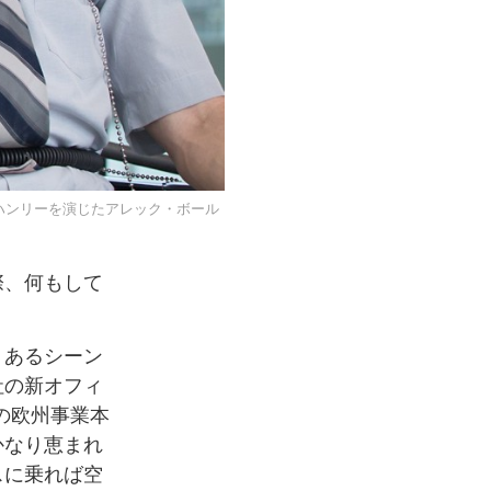
s製作）でハンリーを演じたアレック・ボール
際、何もして
、あるシーン
社の新オフィ
bの欧州事業本
かなり恵まれ
スに乗れば空