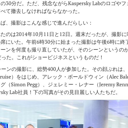
30分だ。ただ、残念ながらKaspersky Labのロゴや
すべて撤去しなければならなかった。
れば、撮影はこんな感じで進んだらしい：
たのは2014年10月11日と12日。週末だったが、撮影
席にいた。午前6時30分に始まった撮影は午後6時に終
シーンを何度も撮り直していたが、そのシーンというの
だった。これがショービジネスというものだ！
シーンの撮影に、総勢400人が参加した。その顔ぶれは
Cruise）をはじめ、アレック・ボールドウィン（Alec Bal
（Simon Pegg）、ジェレミー・レナー（Jeremy Ren
ersky Lab社員！下の写真がその見目麗しい人たちだ。