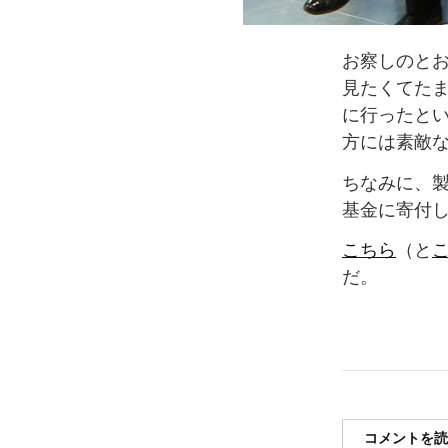
お察しのと
見たくてた
に行ったと
方には素敵
ちなみに、
基金に寄付
こちら
（と
だ。
コメントを