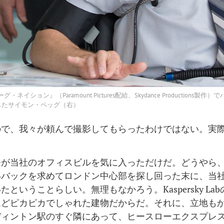
イション』（Paramount Pictures配給、Skydance Production
じたサイモン・ペッグ（右）
ので、我々が頼んで撮影してもらったわけではない。実
督が当社のオフィスビルを気に入っただけだ。どうやら
いバックを求めてロンドン中心部を探し回った末に、当
たということらしい。無理もなかろう。Kaspersky La
ほどピカピカでしゃれた建物だからだ。それに、立地も
ディントン駅のすぐ隣にあって、ヒースローエクスプレ