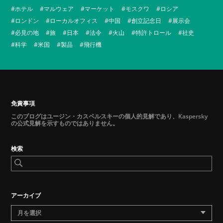
ホテル
マルウェア
マーケット
モスクワ
ロシア
ロンドン
ローカルオフィス
中国
創立記念日
展示会
必見の地
旅
日本
法令
火山
特許トロール
社史
科学
米国
製品
飛行機
免責事項
このブログはユージン・カスペルスキーの個人的見解であり、Kaspersky
の公式見解を示すものではありません。
検索
アーカイブ
月を選択