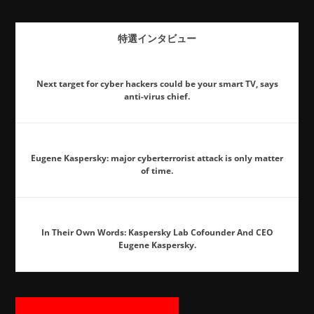
特選インタビュー
Next target for cyber hackers could be your smart TV, says
anti-virus chief.
Eugene Kaspersky: major cyberterrorist attack is only matter
of time.
In Their Own Words: Kaspersky Lab Cofounder And CEO
Eugene Kaspersky.