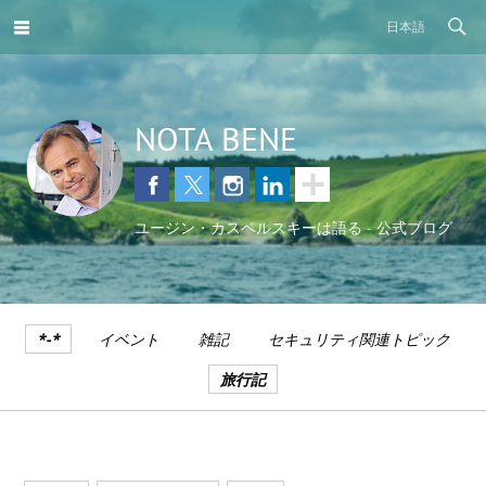
日本語
NOTA BENE
ユージン・カスペルスキーは語る - 公式ブログ
*-*
イベント
雑記
セキュリティ関連トピック
旅行記