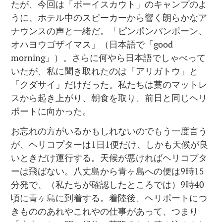
たが、今回は「ボーイスカウト」のキャンプのよ
うに、ホテル中のスピーカーから響く朗らかなア
ナウンスの声と一緒だ。「ピンポンパンポーン、
オハヨウゴザイマス」（日本語で「good
morning」）。さらに何やら日本語でしゃべって
いたが、私に聞き取れたのは「アリガトウ」と
「クダサイ」だけだった。私たちは藁のマットレ
スから起き上がり、朝食を取り、前日と同じヘリ
ポートに向かった。
お忘れの方がいるかもしれないのでもう一度言う
が、ヘリコプターは1日1便だけ、しかも天候が良
いときだけ運行する。天候が悪ければヘリコプタ
ーは飛ばない。八丈島から青ヶ島への便は9時15
分発で、（私たちが確認したところでは）9時40
頃に青ヶ島に到着する。着陸後、ヘリポートにつ
きもののあれやこれやの仕事があって、つまり