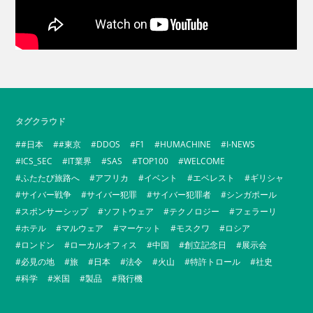
タグクラウド
#日本
#東京
DDOS
F1
HUMACHINE
I-NEWS
ICS_SEC
IT業界
SAS
TOP100
WELCOME
ふたたび旅路へ
アフリカ
イベント
エベレスト
ギリシャ
サイバー戦争
サイバー犯罪
サイバー犯罪者
シンガポール
スポンサーシップ
ソフトウェア
テクノロジー
フェラーリ
ホテル
マルウェア
マーケット
モスクワ
ロシア
ロンドン
ローカルオフィス
中国
創立記念日
展示会
必見の地
旅
日本
法令
火山
特許トロール
社史
科学
米国
製品
飛行機