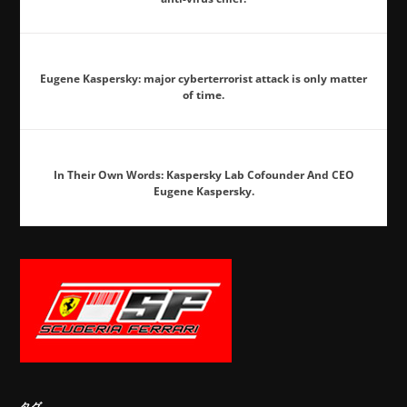
Eugene Kaspersky: major cyberterrorist attack is only matter
of time.
In Their Own Words: Kaspersky Lab Cofounder And CEO
Eugene Kaspersky.
タグ