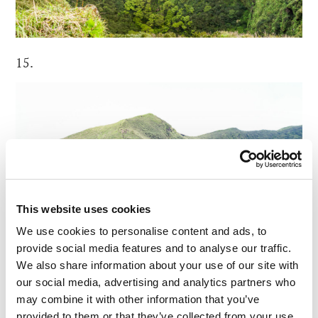
15.
This website uses cookies
We use cookies to personalise content and ads, to
provide social media features and to analyse our traffic.
We also share information about your use of our site with
our social media, advertising and analytics partners who
16.
may combine it with other information that you’ve
provided to them or that they’ve collected from your use