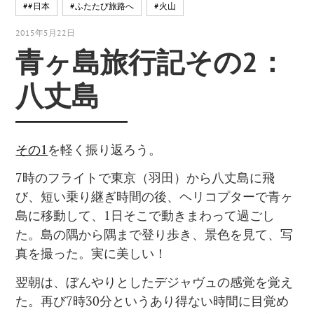
##日本
#ふたたび旅路へ
#火山
2015年5月22日
青ヶ島旅行記その2：
八丈島
その1
を軽く振り返ろう。
7時のフライトで東京（羽田）から八丈島に飛
び、短い乗り継ぎ時間の後、ヘリコプターで青ヶ
島に移動して、1日そこで動きまわって過ごし
た。島の隅から隅まで登り歩き、景色を見て、写
真を撮った。実に美しい！
翌朝は、ぼんやりとしたデジャヴュの感覚を覚え
た。再び7時30分というあり得ない時間に目覚め