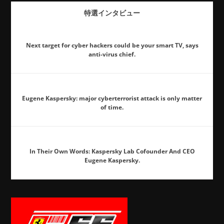
特選インタビュー
Next target for cyber hackers could be your smart TV, says
anti-virus chief.
Eugene Kaspersky: major cyberterrorist attack is only matter
of time.
In Their Own Words: Kaspersky Lab Cofounder And CEO
Eugene Kaspersky.