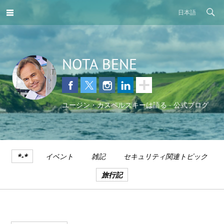
日本語
NOTA BENE
ユージン・カスペルスキーは語る - 公式ブログ
*-*
イベント
雑記
セキュリティ関連トピック
旅行記