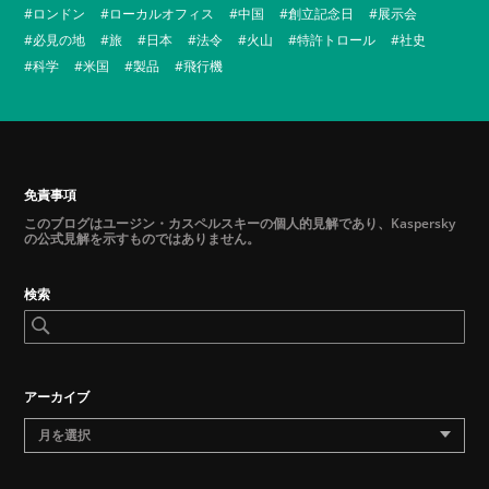
ロンドン
ローカルオフィス
中国
創立記念日
展示会
必見の地
旅
日本
法令
火山
特許トロール
社史
科学
米国
製品
飛行機
免責事項
このブログはユージン・カスペルスキーの個人的見解であり、Kaspersky
の公式見解を示すものではありません。
検索
アーカイブ
月を選択