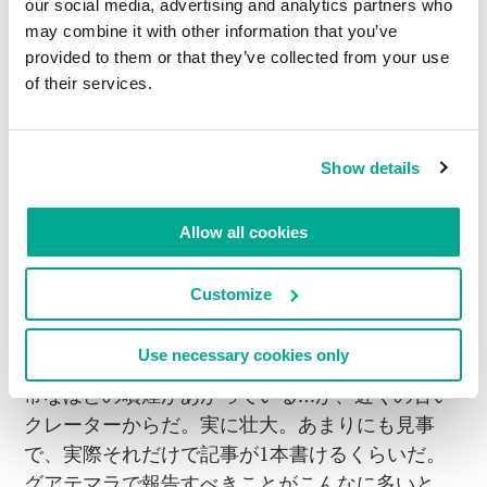
our social media, advertising and analytics partners who
たとえば
16
世紀には
アグア山
の噴火によって同国
may combine it with other information that you’ve
の最初の首都が壊滅的な打撃を受け、
パカヤ山
は
provided to them or that they’ve collected from your use
1965
年の大規模な噴火以来、絶えず噴火が続いて
of their services.
いる。
そして今は
フエゴ山
によって、地元の人々がさま
Show details
ざまな問題に見舞われているのだ。我々が到着し
た日の夜には、地震まであった！私は時差ぼけを
解消すべく深い眠りについていたので気付かなか
Allow all cookies
ったが。それが良かったのか悪かったのか、よく
わからない。
Customize
グアテマラ滞在中に徒歩でパカヤ山に登った。と
Use necessary cookies only
いっても、頂上まで行ったわけではない。今も異
常なほどの噴煙があがっている
…
が、近くの古い
クレーターからだ。実に壮大。あまりにも見事
で、実際それだけで記事が
1
本書けるくらいだ。
グアテマラで報告すべきことがこんなに多いと