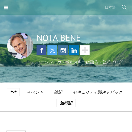
日本語
NOTA BENE
ユージン・カスペルスキーは語る - 公式ブログ
*-*
イベント
雑記
セキュリティ関連トピック
旅行記