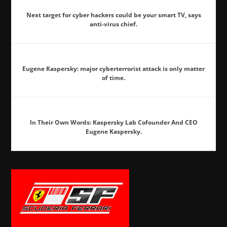
Next target for cyber hackers could be your smart TV, says
anti-virus chief.
Eugene Kaspersky: major cyberterrorist attack is only matter
of time.
In Their Own Words: Kaspersky Lab Cofounder And CEO
Eugene Kaspersky.