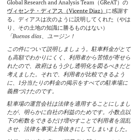
Global Research and Analysis Team（GReAT）の
ヴィセンテ・ディアス（Vicente Diaz）
に感謝す
る。ディアスは次のように説明してくれた（やは
り、その土地の知識に勝るものはない）
「
Buenos días
、ユージン！
この件について説明しましょう。駐車料金がとて
も高額でわかりにくく、利用者から苦情が寄せら
れたので、政府はもう少し透明化を図るべきだと
考えました。それで、利用者が比較できるよう
に、
1
分当たりの料金の掲示をすべての駐車場に
義務づけたのです。
駐車場の運営会社は法律を適用することにしまし
たが、明らかに自社の利益のためです。小数点以
下の桁数をできるだけ増やすことで利用者を混乱
させ、法律を事実上骨抜きにしてしまいました。