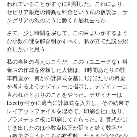
われていることがすぐに判明した。これにより、
セビリア限定の特異な料金という私の仮説は、サ
ングリアの泡のように脆くも崩れ去った…
さて、少し時間を戻して、この目まいがするよう
な小数の謎を解き明かすべく、私が立てた説を紹
介したいと思う…
私の当初の考えはこうだ。この（ユニークな）料
金表の作成を依頼した人物は、1時間あたりの駐
車料金か、何かの計算式を基に1分当たりの料金
を考えるようデザイナーに指示し、デザイナーは
言われたとおりのことをやった。デザイナーは
Excelか何かに適当に計算式を入力し、その結果で
レイアウトファイルを埋めて、印刷会社に送り、
プラスチック板に印刷してもらった。計算式がは
じき出したのは小数点以下が延々と続く数字だ
（数学で言うところの
有理数
。たとえば7分の5な