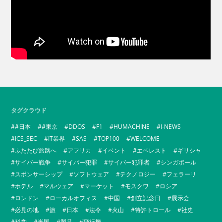
タグクラウド
#日本
#東京
DDOS
F1
HUMACHINE
I-NEWS
ICS_SEC
IT業界
SAS
TOP100
WELCOME
ふたたび旅路へ
アフリカ
イベント
エベレスト
ギリシャ
サイバー戦争
サイバー犯罪
サイバー犯罪者
シンガポール
スポンサーシップ
ソフトウェア
テクノロジー
フェラーリ
ホテル
マルウェア
マーケット
モスクワ
ロシア
ロンドン
ローカルオフィス
中国
創立記念日
展示会
必見の地
旅
日本
法令
火山
特許トロール
社史
科学
米国
製品
飛行機