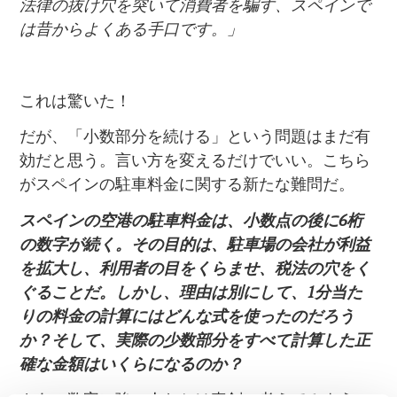
法律の抜け穴を突いて消費者を騙す、スペインで
は昔からよくある手口です。」
これは驚いた！
だが、「小数部分を続ける」という問題はまだ有
効だと思う。言い方を変えるだけでいい。こちら
がスペインの駐車料金に関する新たな難問だ。
スペインの空港の駐車料金は、小数点の後に
6
桁
の数字が続く。その目的は、駐車場の会社が利益
を拡大し、利用者の目をくらませ、税法の穴をく
ぐることだ。しかし、理由は別にして、
1
分当た
りの料金の計算にはどんな式を使ったのだろう
か？そして、実際の少数部分をすべて計算した正
確な金額はいくらになるのか？