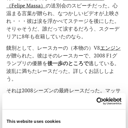
（Felipe Massa）
の送別会のスピーチだった。心
温まる言葉が贈られ、なつかしいビデオが上映さ
れ・・・彼は涙を浮かべてステージを後にした。
そりゃそうだ、誰だって涙するだろう、スクーデ
リアに8年も在籍していたのなら。
餞別として、レースカーの（本物の）V8
エンジン
が贈られた。彼はそのレースカーで、2008 F1グ
ランプリの優勝を
後一歩のところで
逃している。
波乱に満ちたレースだった。詳しくお話ししよ
う。
それは2008シーズンの最終レースだった。マッサ
の故郷ブラジルで、チャンピオンを決めるレース
が開催された。レース前の得点は、ハミルトン
（Hamilton）が94点、マッサは87点。
This website uses cookies
当時は1着に10点、2着に8点、3着に6点、以降5