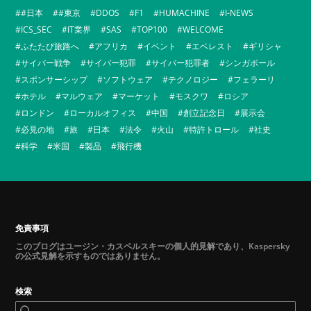
#日本
#東京
DDOS
F1
HUMACHINE
I-NEWS
ICS_SEC
IT業界
SAS
TOP100
WELCOME
ふたたび旅路へ
アフリカ
イベント
エベレスト
ギリシャ
サイバー戦争
サイバー犯罪
サイバー犯罪者
シンガポール
スポンサーシップ
ソフトウェア
テクノロジー
フェラーリ
ホテル
マルウェア
マーケット
モスクワ
ロシア
ロンドン
ローカルオフィス
中国
創立記念日
展示会
必見の地
旅
日本
法令
火山
特許トロール
社史
科学
米国
製品
飛行機
免責事項
このブログはユージン・カスペルスキーの個人的見解であり、Kaspersky
の公式見解を示すものではありません。
検索