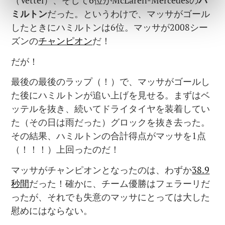
（Vettel）、そして6位がMcLaren-Mercedesの
ハ
ミルトン
だった。というわけで、マッサがゴール
したときにハミルトンは6位。マッサが2008シー
ズンの
チャンピオン
だ！
だが！
最後の最後のラップ（！）で、マッサがゴールし
た後にハミルトンが追い上げを見せる。まずはベ
ッテルを抜き、続いてドライタイヤを装着してい
た（その日は雨だった）グロックを抜き去った。
その結果、ハミルトンの合計得点がマッサを1点
（！！！）上回ったのだ！
マッサがチャンピオンとなったのは、わずか
38.9
秒間
だった！確かに、チーム優勝はフェラーリだ
ったが、それでも失意のマッサにとっては大した
慰めにはならない。