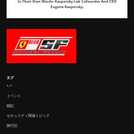
In Their Own Words: Kaspersky Lab Cofounder And CEO
Eugene Kaspersky.
タグ
*-*
イベント
雑記
セキュリティ関連トピック
旅行記