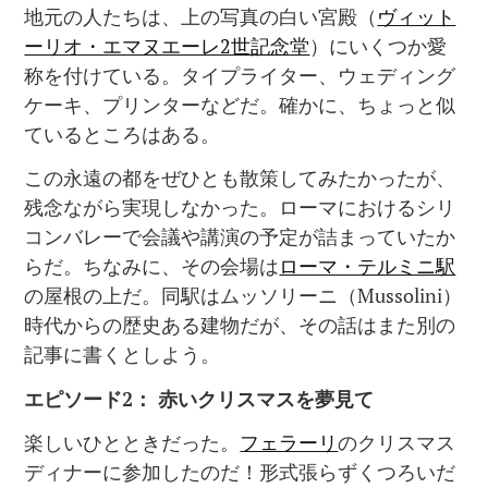
地元の人たちは、上の写真の白い宮殿（
ヴィット
ーリオ・エマヌエーレ2世記念堂
）にいくつか愛
称を付けている。タイプライター、ウェディング
ケーキ、プリンターなどだ。確かに、ちょっと似
ているところはある。
この永遠の都をぜひとも散策してみたかったが、
残念ながら実現しなかった。ローマにおけるシリ
コンバレーで会議や講演の予定が詰まっていたか
らだ。ちなみに、その会場は
ローマ・テルミニ駅
の屋根の上だ。同駅はムッソリーニ（Mussolini）
時代からの歴史ある建物だが、その話はまた別の
記事に書くとしよう。
エピソード
2
：
赤いクリスマスを夢見て
楽しいひとときだった。
フェラーリ
のクリスマス
ディナーに参加したのだ！形式張らずくつろいだ