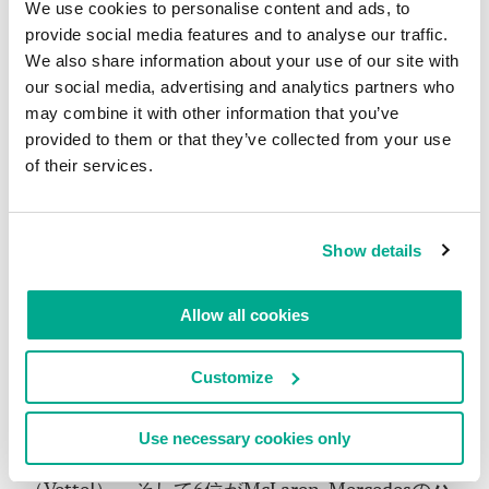
We use cookies to personalise content and ads, to
点、4点、3点、2点、1点が与えられた。9着は0点
provide social media features and to analyse our traffic.
だ。したがって、マッサが1着になれば97点とな
We also share information about your use of our site with
り、ハミルトンが6着以降であれば、チャンピオ
our social media, advertising and analytics partners who
ンはマッサだった。マッサが2着でハミルトンが9
may combine it with other information that you’ve
着でも、マッサが優勝。得点が同じだったとして
provided to them or that they’ve collected from your use
も、シーズンを通しての勝ち星が多かったため、
of their services.
マッサが優勝するはずだった。
しかし、最後に起きたのはこうだ。
Show details
マッサが1着でフィニッシュラインを通過した！
が、後続は皆、表彰台に上がるため、そして可能
Allow all cookies
な限りの高得点を獲得するために、まだ走ってい
た。マッサがゴールした時点での順位は、2位が
Customize
Renaultのアロンソ（Alonso）、3位がFerrariのラ
イコネン（Räikkönen）、4位がトヨタのグロック
Use necessary cookies only
（Glock）、5位がToto Rossoのベッテル