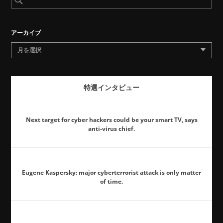
アーカイブ
月を選択
特選インタビュー
Next target for cyber hackers could be your smart TV, says
anti-virus chief.
Eugene Kaspersky: major cyberterrorist attack is only matter
of time.