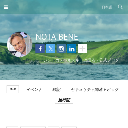
日本語
NOTA BENE
ユージン・カスペルスキーは語る - 公式ブログ
*-*
イベント
雑記
セキュリティ関連トピック
旅行記