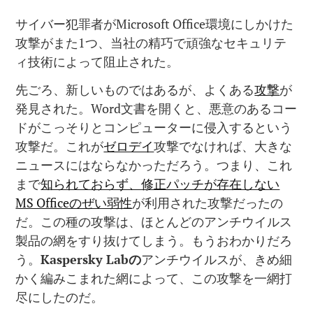
サイバー犯罪者がMicrosoft Office環境にしかけた
攻撃がまた1つ、当社の精巧で頑強なセキュリテ
ィ技術によって阻止された。
先ごろ、新しいものではあるが、よくある
攻撃
が
発見された。Word文書を開くと、悪意のあるコー
ドがこっそりとコンピューターに侵入するという
攻撃だ。これが
ゼロデイ
攻撃でなければ、大きな
ニュースにはならなかっただろう。つまり、これ
まで
知られておらず、修正パッチが存在しない
MS Officeのぜい弱性
が利用された攻撃だったの
だ。この種の攻撃は、ほとんどのアンチウイルス
製品の網をすり抜けてしまう。もうおわかりだろ
う。
Kaspersky Lab
の
アンチウイルスが、きめ細
かく編みこまれた網によって、この攻撃を一網打
尽にしたのだ。