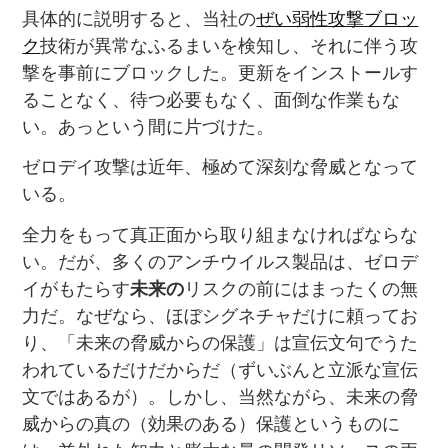
具体的に説明すると、当社の
ぜい弱性攻撃ブロッ
ク
技術が異常なふるまいを検知し、それに伴う攻
撃を事前にブロックした。更新をインストールす
ることなく、待つ必要もなく、面倒な作業もな
い。あっという間に片づけた。
ゼロデイ攻撃は近年、極めて深刻な脅威となって
いる。
全力をもって真正面から取り組まなければならな
い。だが、多くのアンチウイルス製品は、ゼロデ
イがもたらす
未来の
リスクの前にはまったくの無
力だ。なぜなら、ほぼシグネチャだけに頼ってお
り、「未来の脅威からの保護」は宣伝文句でうた
われているだけだからだ（ずいぶんと立派な宣伝
文ではあるが）。しかし、当然ながら、未来の脅
威からの真の（効果のある）保護というものに