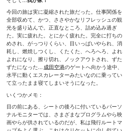
今回の旅は実に凝縮された旅だった。仕事関係を
全部収めて、かつ、ささやかなリフレッシュの観
光を盛り込んで。正直なところ、詰め込み過ぎ
た。実に疲れた。とにかく疲れた。完全に打ちの
めされ、がっつりくらい、目いっぱいやられ、消
耗し、燃焼しつくし、くたくた、へろへろ、よれ
よれになり、擦り切れ、ノックアウトされ、ずた
ずたになった…
成田空港
のゲートへ向かう途中、
水平に動くエスカレーターみたいなのに乗ってい
て立ったまま寝てしまいそうになった。
いくつかメモ：
目の前にある、シートの後ろに付いているパーソ
ナルモニターでは、さまざまなプログラムやら映
画やらが供されているのだが、私は飛行ルートマ
ップをよく選ぶ。これはクリケットに少し似てい