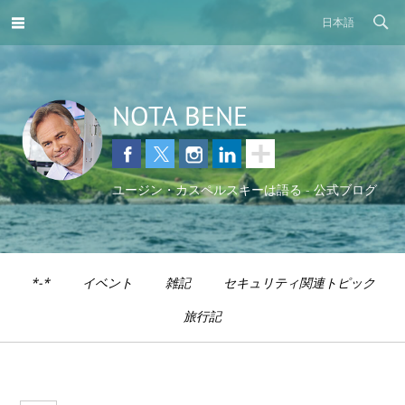
日本語
NOTA BENE
ユージン・カスペルスキーは語る - 公式ブログ
*-*
イベント
雑記
セキュリティ関連トピック
旅行記