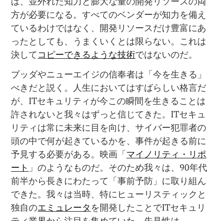
は、並外れた知力と膨大な量の開発リソースの両
方が必要になる。すべてのベンダーが知力を備え
ているわけではなく、開発リソースだけ豊富にあ
ったとしても、うまくいくとは限らない。これは
決して
コピーできるような技術
ではないのだ。
ブッダやニューエイジの信奉者は「今を生きる」
べきだと説く。人生においてはすばらしい格言だ
が、ITセキュリティが今この瞬間を生きることは
許されないと我々はずっと信じてきた。ITセキュ
リティは常に未来に目を向け、サイバー犯罪者の
頭の中で何が起きているかを、事件が起きる前に
予見する必要がある。映画「
マイノリティ・リポ
ート
」のようなものだ。そのため我々は、90年代
前半から長きにわたって「事前予防」に取り組ん
できた。我々は当時、特にヒューリスティックと
独自の
エミュレータ
を開発したことでITセキュリ
ティ業界から注目を集めていた。先見性は