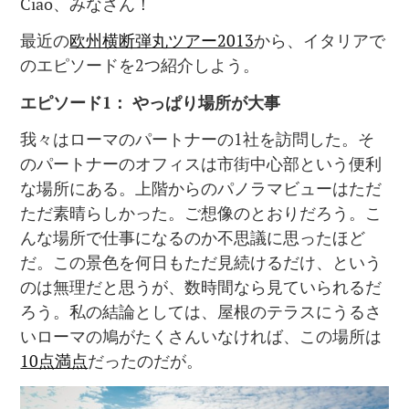
Ciao、みなさん！
最近の
欧州横断弾丸ツアー2013
から、イタリアで
のエピソードを2つ紹介しよう。
エピソード
1
：
やっぱり場所が大事
我々はローマのパートナーの1社を訪問した。そ
のパートナーのオフィスは市街中心部という便利
な場所にある。上階からのパノラマビューはただ
ただ素晴らしかった。ご想像のとおりだろう。こ
んな場所で仕事になるのか不思議に思ったほど
だ。この景色を何日もただ見続けるだけ、という
のは無理だと思うが、数時間なら見ていられるだ
ろう。私の結論としては、屋根のテラスにうるさ
いローマの鳩がたくさんいなければ、この場所は
10点満点
だったのだが。