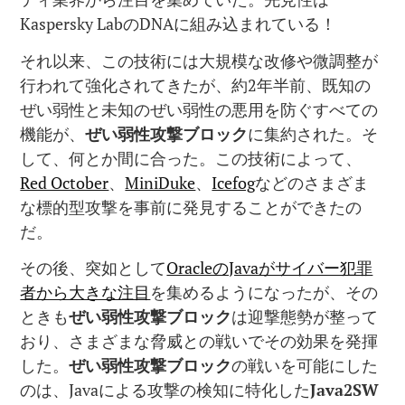
Kaspersky LabのDNAに組み込まれている！
それ以来、この技術には大規模な改修や微調整が
行われて強化されてきたが、約2年半前、既知の
ぜい弱性と未知のぜい弱性の悪用を防ぐすべての
機能が、
ぜい弱性攻撃ブロック
に集約された。そ
して、何とか間に合った。この技術によって、
Red October
、
MiniDuke
、
Icefog
などのさまざま
な標的型攻撃を事前に発見することができたの
だ。
その後、突如として
OracleのJavaがサイバー犯罪
者から大きな注目
を集めるようになったが、その
ときも
ぜい弱性攻撃ブロック
は迎撃態勢が整って
おり、さまざまな脅威との戦いでその効果を発揮
した。
ぜい弱性攻撃ブロック
の戦いを可能にした
のは、Javaによる攻撃の検知に特化した
Java2SW