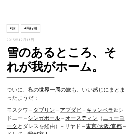
#旅
#飛行機
2013年12月13日
雪のあるところ、そ
れが我がホーム。
ついに、私の
世界一周の旅
も、いい感じにまとま
ったようだ：
モスクワ –
ダブリン
–
アブダビ
–
キャンベラ
&シ
ドニー –
シンガポール
–
オースティン
（
ニューヨ
ーク
とダレスを経由）– リヤド –
東京/大阪/京都
–
そして…
我が家！