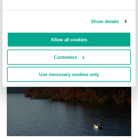
–
アレクサンドル・プーシキン
（Alexander Pushkin）、「
秋
」（1833年）
Show details
色とりどりの秋の景観を見るたびに、私はこの詩
Allow all cookies
の一節を思い出す。つい先日、日出る国でそのよ
うな景色を数多く見てきたところだ。
Customize
Use necessary cookies only