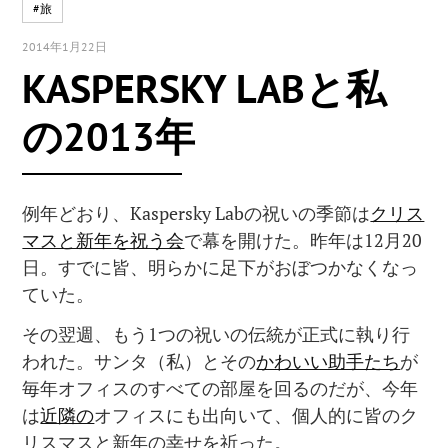
#旅
2014年1月22日
KASPERSKY LABと私
の2013年
例年どおり、Kaspersky Labの祝いの季節は
クリス
マスと新年を祝う会
で幕を開けた。昨年は12月20
日。すでに皆、明らかに足下がおぼつかなくなっ
ていた。
その翌週、もう1つの祝いの伝統が正式に執り行
われた。サンタ（私）とその
かわいい助手たち
が
毎年オフィスのすべての部屋を回るのだが、今年
は
近隣の
オフィスにも出向いて、個人的に皆のク
リスマスと新年の幸せを祈った。