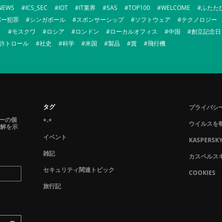
-NEWS
ICS_SEC
IOT
IT業界
SAS
TOP100
WELCOME
ふたた
バー犯罪
シンガポール
スポンサーシップ
ソフトウェア
テクノロジー
ト
モスクワ
ロシア
ロンドン
ローカルオフィス
中国
創立記念日
許トロール
社史
科学
米国
製品
賞
飛行機
タグ
プライバシ
ーの個
*-*
ウイルスを
見解を示
イベント
KASPERSK
雑記
カスペルス
セキュリティ関連トピック
COOKIES
旅行記