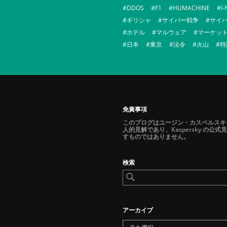
DDOS
F1
HUMACHINE
I
ギリシャ
サイバー戦争
サイ
ホテル
マルウェア
マーケッ
日本
東京
法令
火山
特
免責事項
このブログはユージン・カスペルスキ
人的見解であり、Kaspersky の公式
すものではありません。
検索
アーカイブ