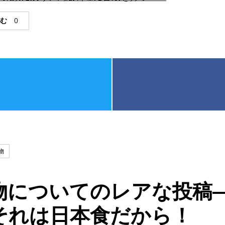
読む
0
物
物についてのレアな投稿
それは日本食だから！