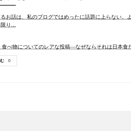
するお話は、私のブログではめったに話題に上らない。
い限り…
 食べ物についてのレアな投稿―なぜならそれは日本食だから
読む
0