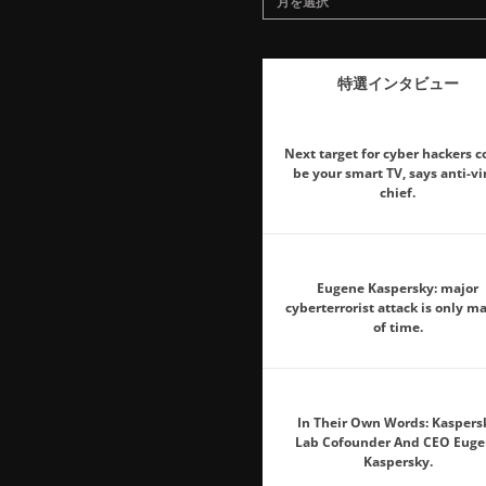
月を選択
特選インタビュー
Next target for cyber hackers c
be your smart TV, says anti-vi
chief.
Eugene Kaspersky: major
cyberterrorist attack is only ma
of time.
In Their Own Words: Kaspers
Lab Cofounder And CEO Euge
Kaspersky.