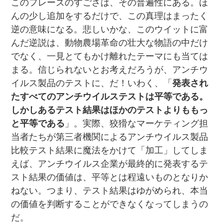
このフレーズのすごさは、その普遍性にある。ほ
んの少し追加をするだけで、この真理はまったく
逆の意味になる。悲しいかな、このウイットに富
んだ逆説は、動物農場革命の壮大な物語の中だけ
でなく、一見とてもかけ離れたテーマにも当ては
まる。信じられないとお考えだろうが、アンチウ
イルス製品のテストに、だ！いわく、「
発表され
たすべてのアンチウイルステストは平等である。
しかしあるテスト結果はほかのテストよりももっ
と平等である
」。実際、狡猾なマーケティング担
当者たちが第三者機関によるアンチウイルス製品
比較テスト結果に魔法をかけて「加工」してしま
えば、アンチウイルス企業が最終的に発表するテ
スト結果の価値は、平等とは程遠いものとなりか
ねない。つまり、テスト結果はゆがめられ、本当
の価値を判断することができなくなってしまうの
だ。