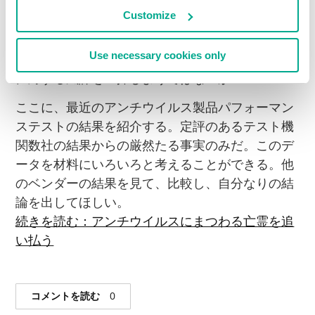
の評判を汚す口実がないからだろう（笑）。
Customize
春の大掃除の時期はとっくに過ぎてしまったが、
Use necessary cookies only
ここで過去数年の間にたまった当社製品の効率性
に対する風評を一掃しようではないか！
ここに、最近のアンチウイルス製品パフォーマン
ステストの結果を紹介する。定評のあるテスト機
関数社の結果からの厳然たる事実のみだ。このデ
ータを材料にいろいろと考えることができる。他
のベンダーの結果を見て、比較し、自分なりの結
論を出してほしい。
続きを読む：アンチウイルスにまつわる亡霊を追
い払う
コメントを読む
0