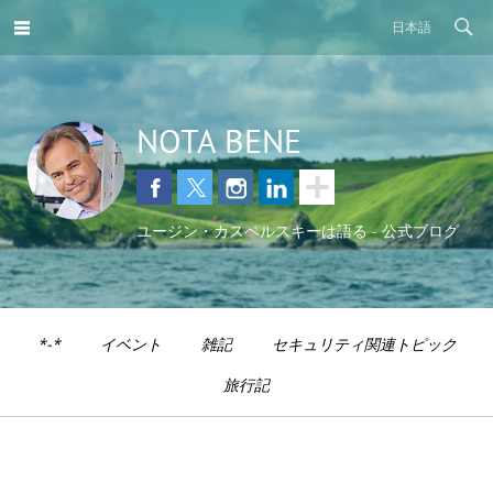
日本語
NOTA BENE
ユージン・カスペルスキーは語る - 公式ブログ
*-*
イベント
雑記
セキュリティ関連トピック
旅行記