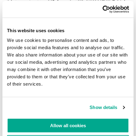
に至ったのかを明らかにすることだ。実際、その
エンジンがあってこそ、当社は世界全体でのアン
チウイルス製品の小売販売実績で優位に立つこと
ができたのであり、その分野で当社のシェアは伸
This website uses cookies
び続けている。
We use cookies to personalise content and ads, to
provide social media features and to analyse our traffic.
当社の失敗後の製品は、パフォーマンス（効率性
We also share information about your use of our site with
ともいう。スキャン中にどれだけのシステムリソ
our social media, advertising and analytics partners who
ースが使われるかということだ）を含めて多くの
may combine it with other information that you’ve
点ですべての競合他社の製品を凌いでいた。これ
provided to them or that they’ve collected from your use
は確かだ。しかし、遅いというイメージは何年も
of their services.
当社につきまとった…。いや、率直に言って、今
でも拭いきれていない。人の記憶は長持ちする
し、新しい事実に耳を傾けようとはしないもの
Show details
だ。当時、競合他社はインターネット上で悪評を
立てることに多くの労力を注ぎ、今でもそれをや
Allow all cookies
められないでいる。まあおそらく、その他に当社