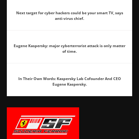
Next target for cyber hackers could be your smart TV, says
anti-virus chief.
Eugene Kaspersky: major cyberterrorist attack is only matter
of time.
In Their Own Words: Kaspersky Lab Cofounder And CEO
Eugene Kaspersky.